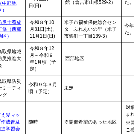
館（倉吉市山根529-2）
た
（中部地
日(日)
区）
防災士養成
令和８年10
米子市福祉保健総合セン
今
研修（西部
月31日(土)、
ターふれあいの里（米子
た
地区）
11月1日(日)
市錦町一丁目139-3）
令和８年12
鳥取県地域
月～令和９
防災推進大
西部地区
年1月頃（予
会
定）
鳥取県防災
令和９年３月
士ミーティ
未定
頃（予定）
ング
対
ま
支え愛マッ
プ作成普及
随時
※開催希望のあった地区
※
推進学習会
ご