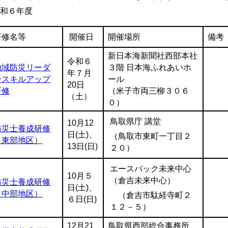
令和６年度
研修名等
開催日
開催場所
備考
新日本海新聞社西部本社
令和６
地域防災リーダ
３階 日本海ふれあいホ
年７月
ースキルアップ
ール
20日
研修
（米子市両三柳３０６
（土）
０）
鳥取県庁 講堂
10月12
防災士養成研修
日(土)、
（鳥取市東町一丁目２
（東部地区）
13日(日)
２０）
エースパック未来中心
10月５
（倉吉未来中心）
防災士養成研修
日(土)、
（中部地区）
（倉吉市駄経寺町２
６日(日)
１２－５）
12月21
鳥取県西部総合事務所