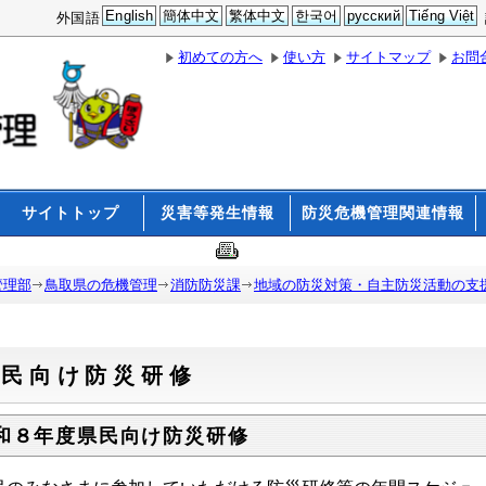
English
簡体中文
繁体中文
한국어
русский
Tiếng Việt
外国語
初めての方へ
使い方
サイトマップ
お問
サイトトップ
災害等発生情報
防災危機管理関連情報
管理部
鳥取県の危機管理
消防防災課
地域の防災対策・自主防災活動の支
県民向け防災研修
和８年度県民向け防災研修