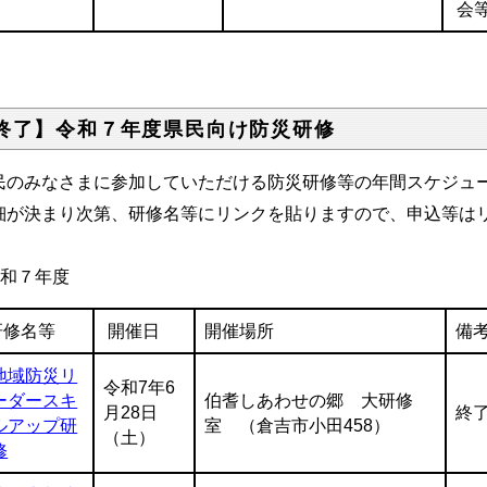
会
終了】令和７年度県民向け防災研修
民のみなさまに参加していただける防災研修等の年間スケジュ
細が決まり次第、研修名等にリンクを貼りますので、申込等は
令和７年度
研修名等
開催日
開催場所
備
地域防災リ
令和7年6
ーダースキ
伯耆しあわせの郷 大研修
月28日
終
ルアップ研
室 （倉吉市小田458）
（土）
修