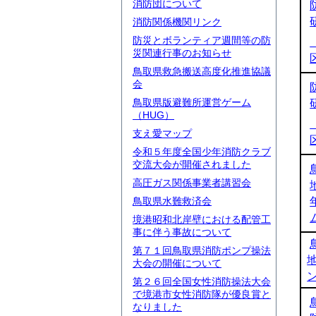
消防団について
消防関係機関リンク
防災とボランティア週間等の防
災関連行事のお知らせ
鳥取県救急搬送高度化推進協議
会
鳥取県版避難所運営ゲーム
（HUG）
支え愛マップ
令和５年度全国少年消防クラブ
交流大会が開催されました
高圧ガス関係事業者講習会
鳥取県水難救済会
境港昭和北岸壁における配管工
事に伴う事故について
第７１回鳥取県消防ポンプ操法
大会の開催について
第２６回全国女性消防操法大会
で境港市女性消防隊が優良賞と
なりました