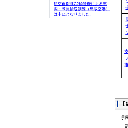
航空自衛隊C2輸送機による車
両・隊員輸送訓練（鳥取空港）
は中止となりました。
【
県
詳