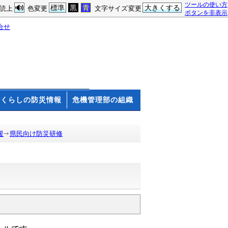
ツールの使い方
標準
黒
青
大きくする
読上
色変更
文字サイズ変更
ボタンを非表示
合せ
くらしの防災情報
危機管理部の組織
援
県民向け防災研修