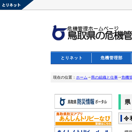
とりネット
危機管理部
現在の位置：
ホーム
県の組織と仕事
危機
令