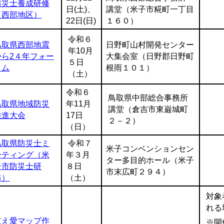
防災士養成研修
日(土)、
講堂（米子市糀町一丁目
（西部地区）
22日(日)
１６０）
令和６
鳥取県西部地震
日野町山村開発センター
年10月
から2４年フォー
大集会室（日野郡日野町
５日
ラム
根雨１０１）
（土）
令和６
鳥取県中部総合事務所
鳥取県地域防災
年11月
講堂（倉吉市東巌城町
推進大会
17日
２－２）
（日）
鳥取県防災士ミ
令和７
米子コンベンションセン
ーティング（米
年３月
ター多目的ホール（米子
子市防災士研
８日
市末広町２９４）
修）
（土）
対象
れる
支え愛マップ作
※開