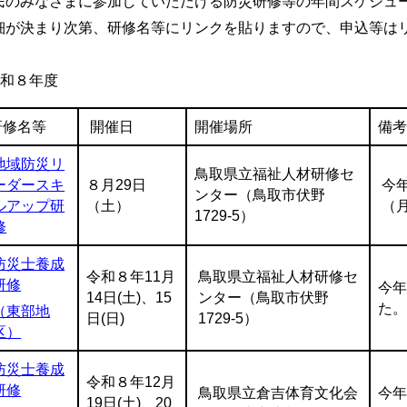
民のみなさまに参加していただける防災研修等の年間スケジュ
細が決まり次第、研修名等にリンクを貼りますので、申込等は
令和８年度
研修名等
開催日
開催場所
備
地域防災リ
鳥取県立福祉人材研修セ
ーダースキ
８月29日
今
ンター（鳥取市伏野
ルアップ研
（土）
（
1729-5）
修
防災士養成
令和８年11月
鳥取県立福祉人材研修セ
研修
今
14日(土)、15
ンター（鳥取市伏野
た
（東部地
日(日)
1729-5）
区）
防災士養成
令和８年12月
研修
鳥取県立倉吉体育文化会
今
19日(土)、20