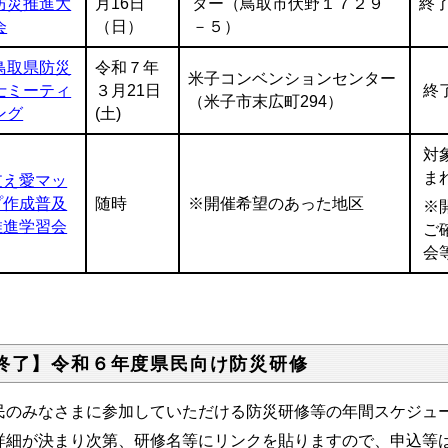
防災推進大
月16日
ター（鳥取市伏野１７２９
終
会
（日）
－５）
鳥取県防災
令和７年
米子コンベンションセンター
士ミーティ
３月21日
終
（米子市末広町294）
ング
(土)
対
ま
支え愛マッ
プ作成普及
随時
※開催希望のあった地区
※
推進学習会
ご
会
終了】令和６年度県民向け防災研修
民のみなさまに参加していただける防災研修等の年間スケジュ
細が決まり次第、研修名等にリンクを貼りますので、申込等