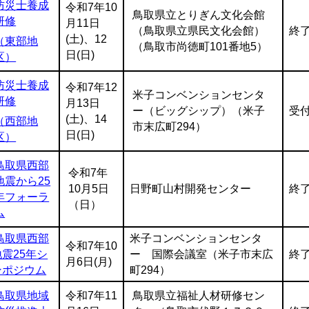
防災士養成
令和7年10
鳥取県立とりぎん文化会館
研修
月11日
（鳥取県立県民文化会館）
終
(土)、12
（東部地
（鳥取市尚徳町101番地5）
日(日)
区）
防災士養成
令和7年12
米子コンベンションセンタ
研修
月13日
ー（ビッグシップ）（米子
受
(土)、14
（西部地
市末広町294）
日(日)
区）
鳥取県西部
令和7年
地震から25
10月5日
日野町山村開発センター
終
年フォーラ
（日）
ム
鳥取県西部
米子コンベンションセンタ
令和7年10
地震25年シ
ー 国際会議室（米子市末広
終
月6日(月)
ンポジウム
町294）
鳥取県地域
令和7年11
鳥取県立福祉人材研修セン