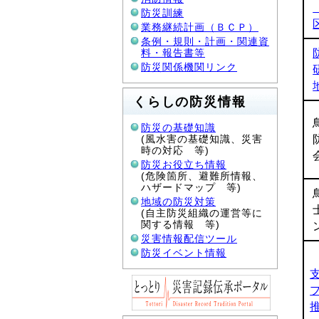
防災訓練
業務継続計画（ＢＣＰ）
条例・規則・計画・関連資
料・報告書等
防災関係機関リンク
くらしの防災情報
防災の基礎知識
(風水害の基礎知識、災害
時の対応 等)
防災お役立ち情報
(危険箇所、避難所情報、
ハザードマップ 等)
地域の防災対策
(自主防災組織の運営等に
関する情報 等)
災害情報配信ツール
防災イベント情報