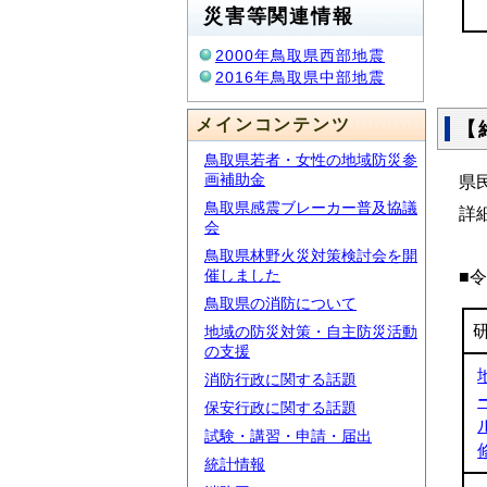
災害等関連情報
2000年鳥取県西部地震
2016年鳥取県中部地震
メインコンテンツ
【
鳥取県若者・女性の地域防災参
画補助金
県
鳥取県感震ブレーカー普及協議
詳
会
鳥取県林野火災対策検討会を開
催しました
■
鳥取県の消防について
地域の防災対策・自主防災活動
の支援
消防行政に関する話題
保安行政に関する話題
試験・講習・申請・届出
統計情報