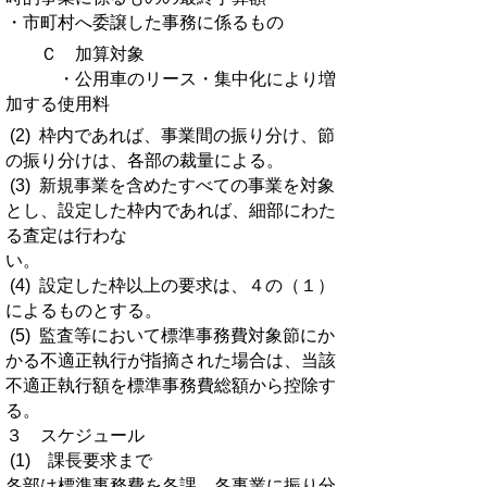
・市町村へ委譲した事務に係るもの
Ｃ 加算対象
・公用車のリース・集中化により増
加する使用料
(2) 枠内であれば、事業間の振り分け、節
の振り分けは、各部の裁量による。
(3) 新規事業を含めたすべての事業を対象
とし、設定した枠内であれば、細部にわた
る査定は行わな
い。
(4) 設定した枠以上の要求は、４の（１）
によるものとする。
(5) 監査等において標準事務費対象節にか
かる不適正執行が指摘された場合は、当該
不適正執行額を標準事務費総額から控除す
る。
３ スケジュール
(1) 課長要求まで
各部は標準事務費を各課、各事業に振り分