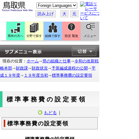
こ
の
ペ
読み上げ
大
元
ー
ジ
を
翻
訳
県外の方へ
分野で探す
組織で探す
防災 緊急
メニュー
す
る
現在の位置：
ホーム
県の組織と仕事
令和の改新戦
略本部
財政課
財政状況
予算編成過程の公開
平
成１９年度
１９年度当初
標準事務費の設定要領
標準事務費の設定要領
もどる
｜
標準事務費の設定要領