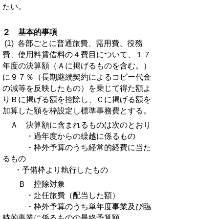
たい。
２ 基本的事項
(1) 各部ごとに普通旅費、需用費、役務
費、使用料賃借料の４費目について、１７
年度の決算額（Ａに掲げるものを含む。）
に９７％（長期継続契約によるコピー代金
の減等を反映したもの）を乗じて得た額よ
りＢに掲げる額を控除し、Ｃに掲げる額を
加算した額を枠設定し標準事務費とする。
Ａ 決算額に含まれるものは次のとおり
・過年度からの繰越に係るもの
・枠外予算のうち経常的経費に当た
るもの
・予備枠より執行したもの
Ｂ 控除対象
・赴任旅費（配当した額）
・枠外予算のうち単年度事業及び臨
時的事業に係るものの最終予算額