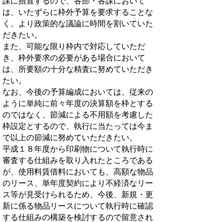
課に措置するので、各部・各課において
は、いたずらに枠外予算を要求することな
く、より政策的な議論に時間を割いていた
だきたい。
また、可能な限り枠内で対応していただ
き、枠外要求の必要がある場合において
は、所要額の十分な精査に努めていただき
たい。
なお、今後の予算編成においては、従来の
ように単純に前々年度の決算額を枠とする
のではなく、節減による不用額を考慮した
枠設定とするので、執行に当たっては今ま
で以上の節減に努めていただきたい。
平成１８年度から印刷物について執行時に
審査する仕組みを取り入れたところである
が、使用料賃借料においても、高額な物品
のリース、単年度契約により不経済なリー
ス等が見受けられるため、今後、新規・更
新に係る物品リースについて執行時に確認
する仕組みの構築を検討するので留意され