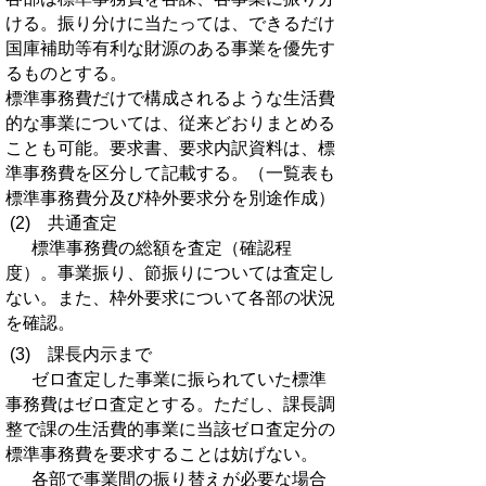
ける。振り分けに当たっては、できるだけ
国庫補助等有利な財源のある事業を優先す
るものとする。
標準事務費だけで構成されるような生活費
的な事業については、従来どおりまとめる
ことも可能。要求書、要求内訳資料は、標
準事務費を区分して記載する。（一覧表も
標準事務費分及び枠外要求分を別途作成）
(2) 共通査定
標準事務費の総額を査定（確認程
度）。事業振り、節振りについては査定し
ない。また、枠外要求について各部の状況
を確認。
(3) 課長内示まで
ゼロ査定した事業に振られていた標準
事務費はゼロ査定とする。ただし、課長調
整で課の生活費的事業に当該ゼロ査定分の
標準事務費を要求することは妨げない。
各部で事業間の振り替えが必要な場合