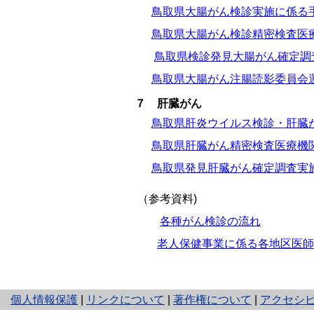
鳥取県大腸がん検診実施に係る
鳥取県大腸がん検診精密検査医
鳥取県検診発見大腸がん確定調
鳥取県大腸がん注腸読影委員会
７ 肝臓がん
鳥取県肝炎ウイルス検診・肝臓
鳥取県肝臓がん精密検査医療機
鳥取県発見肝臓がん確定調査実
（参考資料)
各種がん検診の流れ
老人保健事業に係る各地区医師
と
個人情報保護
|
リンクについて
|
著作権について
|
アクセシ
り