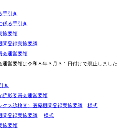
る手引き
に係る手引き
実施要領
機関登録実施要綱
員会運営要領
運営要領は令和８年３月３１日付けで廃止しました
引き
ィ読影委員会運営要領
ックス線検査）医療機関登録実施要綱
様式
機関登録実施要綱
様式
実施要領