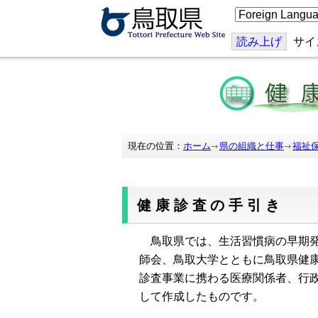
こ
の
ペ
ー
読み上げ
サイ
ジ
を
翻
訳
す
る
現在の位置：
ホーム
県の組織と仕事
福祉
健康診査の手引き
鳥取県では、生活習慣病の早期発
師会、鳥取大学とともに鳥取県健
診査事業に携わる医療関係者、行
して作成したものです。