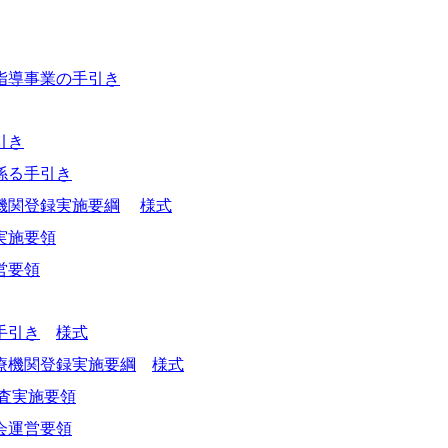
指導事業の手引き
引き
係る手引き
機関登録実施要綱
様式
実施要領
営要領
手引き
様式
療機関登録実施要綱
様式
査実施要領
会運営要領