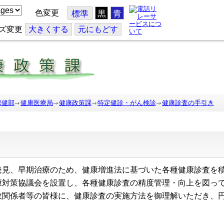
色変更
標準
黒
青
ズ変更
大
きくする
元
にもどす
保健部
健康医療局
健康政策課
特定健診・がん検診
健康診査の手引き
見、早期治療のため、健康増進法に基づいた各種健康診査を積
康対策協議会を設置し、各種健康診査の精度管理・向上を図っ
政関係者等の皆様に、健康診査の実施方法を御理解いただき、