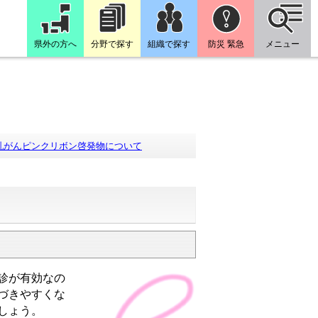
県外の方へ
分野で探す
組織で探す
防災 緊急
メニュー
乳がんピンクリボン啓発物について
診が有効なの
づきやすくな
しょう。