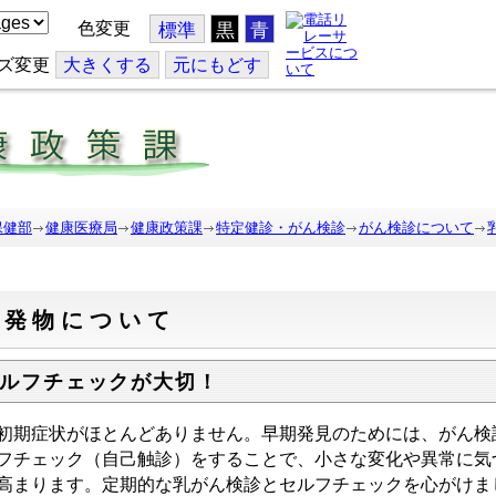
色変更
標準
黒
青
ズ変更
大
きくする
元
にもどす
保健部
健康医療局
健康政策課
特定健診・がん検診
がん検診について
啓発物について
ルフチェックが大切！
初期症状がほとんどありません。早期発見のためには、がん検
フチェック（自己触診）をすることで、小さな変化や異常に気
高まります。定期的な乳がん検診とセルフチェックを心がけま