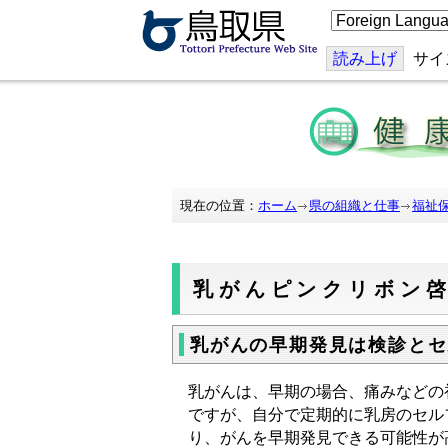
こ
の
ペ
ー
読み上げ
サイ
ジ
を
翻
訳
す
る
現在の位置：
ホーム
県の組織と仕事
福祉
乳がんピンクリボン
乳がんの早期発見は検診とセ
乳がんは、早期の場合、痛みなどの
ですが、自分で定期的に乳房のセル
り、がんを早期発見できる可能性が