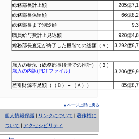
総務部長計上額
205億7,
総務部長保留額
66億8,
総務部長まで別途額
9,
職員給与費計上見込額
928億4,
総務部長査定が終了した段階での総額（Ａ）
3,292億8
歳入の状況（総務部長段階での推計）（Ｂ）
歳入の内訳(PDFファイル)
3,206億9
差引財源不足額（（Ｂ）－（Ａ））
85億8,
▲ページ上部に戻る
と
個人情報保護
|
リンクについて
|
著作権に
り
ついて
|
アクセシビリティ
ネ