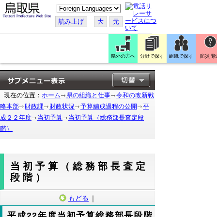
こ
の
ペ
読み上げ
大
元
ー
ジ
を
翻
訳
県外の方へ
分野で探す
組織で探す
防災 緊
す
る
現在の位置：
ホーム
県の組織と仕事
令和の改新戦
略本部
財政課
財政状況
予算編成過程の公開
平
成２２年度
当初予算
当初予算（総務部長査定段
階）
当初予算（総務部長査定
段階）
もどる
｜
平成22年度当初予算総務部長段階