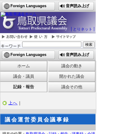
Foreign Languages
音声読み上げ
とりネット
Foreign Languages
音声読み上げ
ホーム
議会の動き
議会・議員
開かれた議会
記録・報告
議会その他
上へ
｜
議会運営委員会議事録
現在の位置：
鳥取県議会
記録・報告
議事録・会議