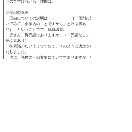
うのですけれども、理由は。
◎安田委員長
理由についての説明は・・・・・・（「個別に聞
いてみて。会派内のことですから」と呼ぶ者あ
り） ということです。錦織議員。
皆さん、御異議はありますか。（「異議なし」と
呼ぶ者あり）
御異議がないようですので、そのように決定をい
たしました。
次に、議席の一部変更についてでありますが、本
日の議事日程に追加し、11ページ、議会資料３のと
おり変更したいと思いますが、よろしいでしょう
か。（「異議なし」と呼ぶ者あり）
御異議がないようですので、そのように決定をい
たしました。
次に、議会運営等に関する取扱要綱の一部改正に
ついてです。
13ページ、議会資料４をごらんください。（４）
答弁者について、法改正に伴い教育委員会委員長を
教育委員会教育長に変更、また、あわせて（１）代
表質問の表の会派の記載順も変更するものです。
なお、施行日は平成30年４月１日であります。
委員の皆さんで、これについて御意見等あります