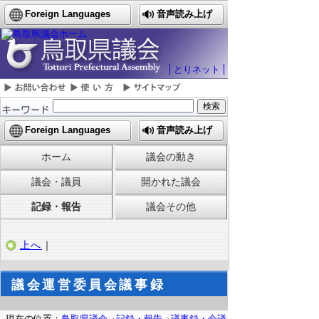
Foreign Languages
音声読み上げ
とりネット
Foreign Languages
音声読み上げ
ホーム
議会の動き
議会・議員
開かれた議会
記録・報告
議会その他
上へ
｜
議会運営委員会議事録
現在の位置：
鳥取県議会
記録・報告
議事録・会議