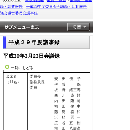
録・調査報告
平成29年度委員会会議録・活動報告
議会運営委員会議事録
平成２９年度議事録
平成30年3月23日会議録
一覧にもどる
出席者
委員長
安 田 優 子
（11名）
副委員長
伊 藤 保
委員
坂 野 経三郎
西 川 憲 雄
内 田 隆 嗣
福 田 俊 史
藤 縄 喜 和
浜 崎 晋 一
広 谷 直 樹
前 田 八壽彦