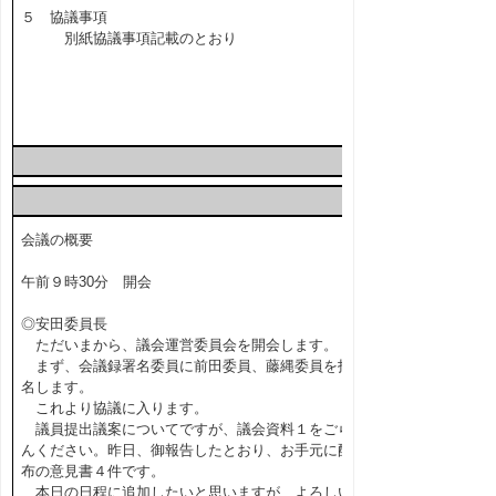
５ 協議事項
別紙協議事項記載のとおり
会議の概要
午前９時30分 開会
◎安田委員長
ただいまから、議会運営委員会を開会します。
まず、会議録署名委員に前田委員、藤縄委員を指
名します。
これより協議に入ります。
議員提出議案についてですが、議会資料１をごら
んください。昨日、御報告したとおり、お手元に配
布の意見書４件です。
本日の日程に追加したいと思いますが、よろしい