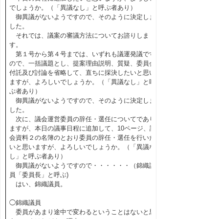
でしょうか。（「異議なし」と呼ぶ者あり）
御異議がないようですので、そのように決定しま
した。
それでは、議案の審議方法についてお諮りしま
す。
第１号から第４号までは、いずれも議運発議です
ので、一括議題とし、提案理由説明、質疑、委員会
付託及び討論を省略して、直ちに採決したいと思い
ますが、よろしいでしょうか。（「異議なし」と呼
ぶ者あり）
御異議がないようですので、そのように決定しま
した。
次に、議会運営委員の辞任・選任についてであり
ますが、本日の議事日程に追加して、10ページ、議
会資料２の名簿のとおり委員の辞任・選任を行いた
いと思いますが、よろしいでしょうか。（「異議な
し」と呼ぶ者あり）
御異議がないようですので・・・・・・（錦織議
員「委員長」と呼ぶ)
はい、錦織議員。
◯錦織議員
委員があまり途中で変わるということはないと思