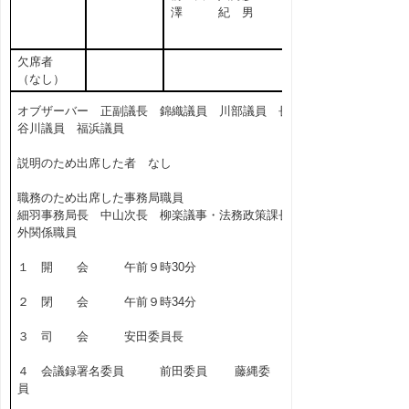
澤 紀 男
欠席者
（なし）
オブザーバー 正副議長 錦織議員 川部議員 長
谷川議員 福浜議員
説明のため出席した者 なし
職務のため出席した事務局職員
細羽事務局長 中山次長 柳楽議事・法務政策課長
外関係職員
１ 開 会 午前９時30分
２ 閉 会 午前９時34分
３ 司 会 安田委員長
４ 会議録署名委員 前田委員 藤縄委
員