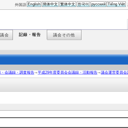
English
簡体中文
繁体中文
한국어
русский
Tiếng Việt
外国語
記録・報告
た議会
議会その他
録・会議録・調査報告
平成29年度委員会会議録・活動報告
議会運営委員会