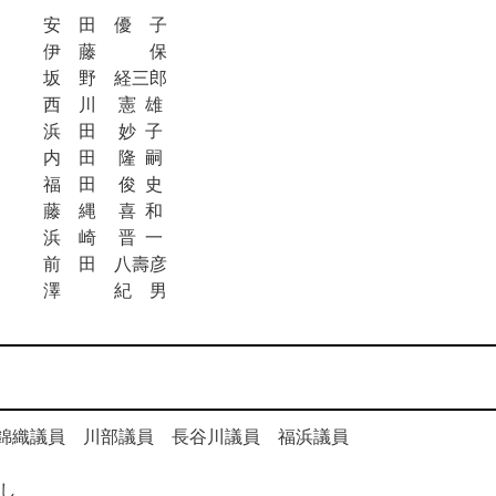
安 田 優 子
伊 藤 保
坂 野 経三郎
西 川 憲 雄
浜 田 妙 子
内 田 隆 嗣
福 田 俊 史
藤 縄 喜 和
浜 崎 晋 一
前 田 八壽彦
澤 紀 男
長 錦織議員 川部議員 長谷川議員 福浜議員
し