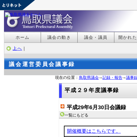
ホーム
議会の動き
議会・議員
開かれ
上へ
｜
議会運営委員会議事録
現在の位置：
鳥取県議会
記録・報告
議事
平成２９年度議事録
平成29年6月30日会議録
一覧にもどる
開催概要はこちらです。