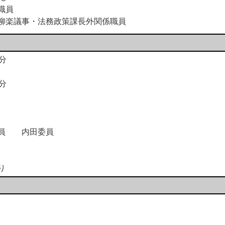
職員
柳楽議事・法務政策課長外関係職員
分
分
崎委員 内田委員
り