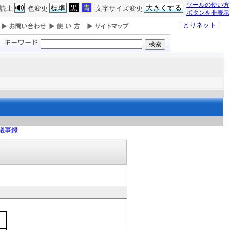
ツールの使い方
標準
黒
青
大きくする
読上
色変更
文字サイズ変更
ボタンを非表示
とりネット
議事録