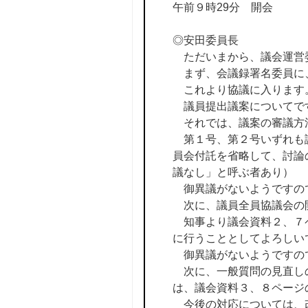
午前９時29分 開会
◎安田委員長
ただいまから、議会運営
まず、会議録署名委員に
これより協議に入ります
議員提出議案についてで
それでは、議案の審議方
第１号、第２号いずれも議
員会付託を省略して、討論
議なし」と呼ぶ者あり）
御異議がないようですの
次に、議員全員協議会の
知事より議会資料２、７ペ
に行うこととしてよろしい
御異議がないようですの
次に、一般質問の見直し
は、議会資料３、８ページ
今後の対応については、改