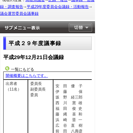
録・調査報告
平成29年度委員会会議録・活動報告
議会運営委員会議事録
平成２９年度議事録
平成29年12月21日会議録
一覧にもどる
開催概要はこちらです。
出席者
委員長
安 田 優 子
（11名）
副委員長
伊 藤 保
委員
坂 野 経三郎
西 川 憲 雄
福 田 俊 史
藤 縄 喜 和
浜 崎 晋 一
広 谷 直 樹
前 田 八壽彦