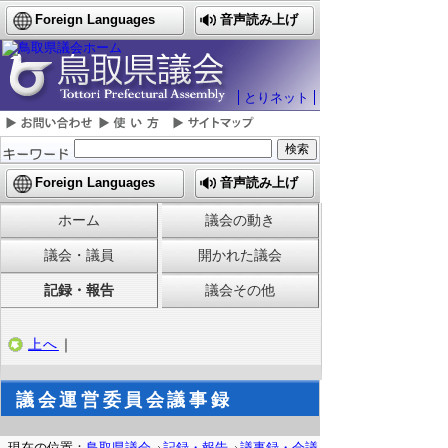
Foreign Languages
音声読み上げ
とりネット
Foreign Languages
音声読み上げ
ホーム
議会の動き
議会・議員
開かれた議会
記録・報告
議会その他
上へ
｜
議会運営委員会議事録
現在の位置：
鳥取県議会
記録・報告
議事録・会議