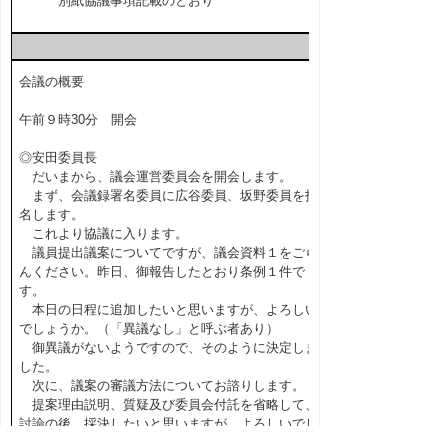
別紙協議事項記載のとおり
会議の概要
午前９時30分 開会
◎安田委員長
だいまから、議会運営委員会を開会します。
まず、会議録署名委員に広谷委員、坂野委員を指
名します。
これより協議に入ります。
議員提出議案についてですが、議会資料１をごら
んください。昨日、御報告したとおり条例１件で
す。
本日の日程に追加したいと思いますが、よろしい
でしょうか。（「異議なし」と呼ぶ者あり）
御異議がないようですので、そのように決定しま
した。
次に、議案の審議方法についてお諮りします。
提案理由説明、質疑及び委員会付託を省略して、
討論の後、採決したいと思いますが、よろしいでし
ょうか。（「異議なし」と呼ぶ者あり）