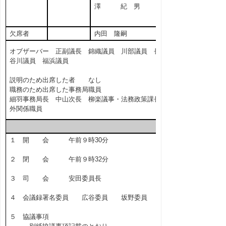
澤 紀 男
欠席者
内田 隆嗣
オブザーバー 正副議長 錦織議員 川部議員 長
谷川議員 福浜議員
説明のため出席した者 なし
職務のため出席した事務局職員
細羽事務局長 中山次長 柳楽議事・法務政策課長
外関係職員
１ 開 会 午前９時30分
２ 閉 会 午前９時32分
３ 司 会 安田委員長
４ 会議録署名委員 広谷委員 坂野委員
５ 協議事項