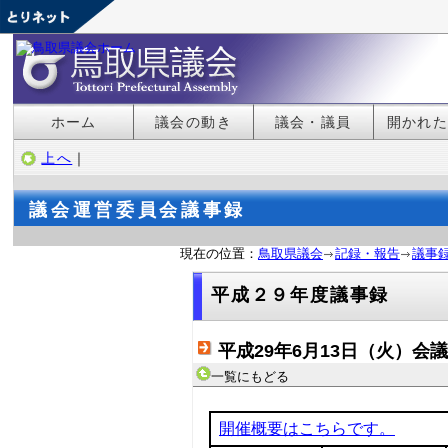
ホーム
議会の動き
議会・議員
開かれ
上へ
｜
議会運営委員会議事録
現在の位置：
鳥取県議会
記録・報告
議事
平成２９年度議事録
平成29年6月13日（火）会
一覧にもどる
開催概要はこちらです。