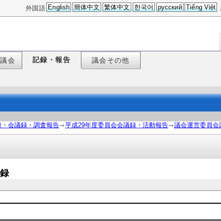
English
簡体中文
繁体中文
한국어
русский
Tiếng Việt
外国語
記録・報告
た議会
議会その他
録・会議録・調査報告
平成29年度委員会会議録・活動報告
議会運営委員会
議録