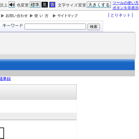
ツールの使い方
標準
黒
青
大きくする
読上
色変更
文字サイズ変更
ボタンを非表示
とりネット
議事録