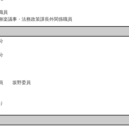
職員
柳楽議事・法務政策課長外関係職員
分
分
田委員 坂野委員
り