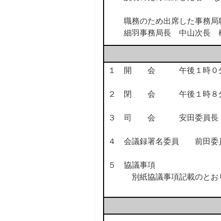
職務のため出席した事務局
細羽事務局長 中山次長 
１ 開 会 午後１時０
２ 閉 会 午後１時８
３ 司 会 安田委員長
４ 会議録署名委員 前
５ 協議事項
別紙協議事項記載のとお