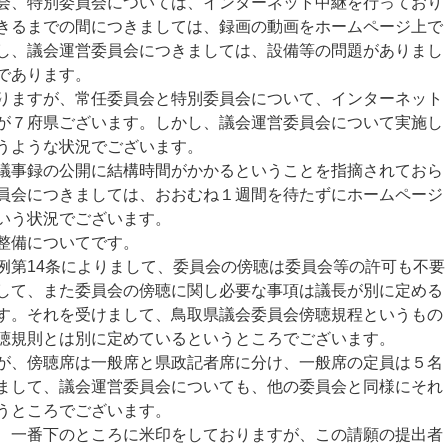
会、特別委員会については、インターネット中継を行っており
きるまでの間につきましては、録画の動画をホームページ上で
し、議会運営委員会につきましては、設備等の問題がありまし
であります。
ますが、常任委員会と特別委員会について、インターネット
が７府県ございます。しかし、議会運営委員会について実施し
うような状況でございます。
事録の公開に結構時間がかかるということを指摘されておら
員会につきましては、おおむね１週間を待たずにホームページ
いう状況でございます。
整備についてです。
第14条によりまして、委員会の傍聴は委員会等の許可も不要
して、また委員会の傍聴に関し必要な事項は議長が別に定める
す。それを受けまして、鳥取県議会委員会傍聴規程というもの
聴規則とは別に定めているというところでございます。
、傍聴席は一般席と県政記者席に分け、一般席の定員は５名
まして、議会運営委員会についても、他の委員会と同様にそれ
うところでございます。
一番下のところに米印をしておりますが、この請願の提出者