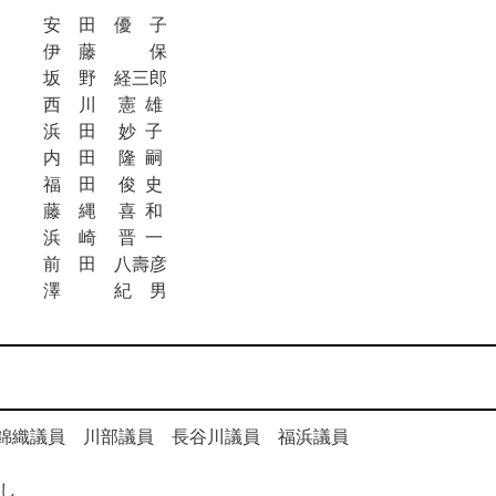
安 田 優 子
伊 藤 保
坂 野 経三郎
西 川 憲 雄
浜 田 妙 子
内 田 隆 嗣
福 田 俊 史
藤 縄 喜 和
浜 崎 晋 一
前 田 八壽彦
澤 紀 男
長 錦織議員 川部議員 長谷川議員 福浜議員
し