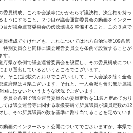
委員構成、これを会派等にかかわらず議決権、決定権を持っ
るようにすること、２つ目が議会運営委員会の動画をインター
つ目が議会運営委員会の傍聴環境を整備すること、この３点で
員構成ですけれども、これについては地方自治法第109条第
、特別委員会と同様に議会運営委員会を条例で設置することが
ます。
府県が条例で議会運営委員会を設置し、その委員構成につい
により選出しているというところでございます。
、そこに記載のとおりでございまして、一人会派を除く全会
都道府県は４県ございます。それと、一人会派を含む無所属議
全国にはないというような状況でございます。
委員会条例で議会運営委員会の委員定数を11名と定めており
しては議会運営等に関する取扱要綱で所属議員が議員定数の12
対し、その所属議員の数を基準に割り当てることを定めていま
動画のインターネット公開についてでございますが、本県で