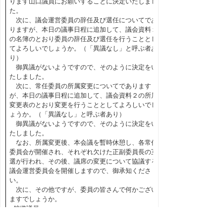
ります山口議員にお願いすることに決定いたしまし
た。
次に、議会運営委員の辞任及び選任についてであ
りますが、本日の議事日程に追加して、議会資料１
の名簿のとおり委員の辞任及び選任を行うこととし
てよろしいでしょうか。（「異議なし」と呼ぶ者あ
り）
御異議がないようですので、そのように決定をい
たしました。
次に、常任委員の所属変更についてであります
が、本日の議事日程に追加して、議会資料２の所属
変更表のとおり変更を行うこととしてよろしいでし
ょうか。（「異議なし」と呼ぶ者あり）
御異議がないようですので、そのように決定をい
たしました。
なお、所属変更後、本会議を暫時休憩し、各常任
委員会が開催され、それぞれ欠けた正副委員長の互
選が行われ、その後、議席の変更について協議する
議会運営委員会を開催しますので、御承知くださ
い。
次に、その他ですが、委員の皆さんで何かござい
ますでしょうか。
○錦織議員
常任委員会の所属変更についてです。