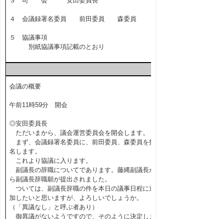
３ 司 会 安田委員長
４ 会議録署名委員 前田委員 森委員
５ 協議事項
別紙協議事項記載のとおり
会議の概要
午前11時59分 開会
◎安田委員長
ただいまから、議会運営委員会を開会します。
まず、会議録署名委員に、前田委員、森委員を指
名します。
これより協議に入ります。
副議長の辞職についてであります。藤縄副議長か
ら副議長辞職願が提出されました。
ついては、副議長辞職の件を本日の議事日程に追
加したいと思いますが、よろしいでしょうか。
（「異議なし」と呼ぶ者あり）
御異議がないようですので、そのように決定しま