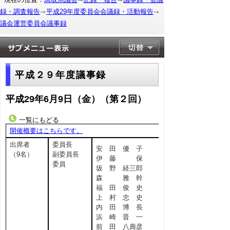
録・調査報告
平成29年度委員会会議録・活動報告
議会運営委員会議事録
平成２９年度議事録
平成29年6月9日（金）（第２回）
一覧にもどる
開催概要はこちらです。
出席者
委員長
安 田 優 子
（9名）
副委員長
伊 藤 保
委員
坂 野 経三郎
森 雅 幹
福 田 俊 史
上 村 忠 史
内 田 博 長
浜 崎 晋 一
前 田 八壽彦