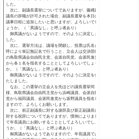
した。
次に、副議長選挙についてでありますが、藤縄副
議長の辞職が許可された場合、副議長選挙を本日の
議事日程に追加したいと思いますが、よろしいでし
ょうか。（「異議なし」と呼ぶ者あり）
御異議がないようですので、そのように決定しま
した。
次に、選挙方法は、議場を閉鎖し、投票は氏名点
呼により単記無記名で行うこと、立会人は交渉団体
の鳥取県議会自由民主党、会派自民党、会派民進党
から各１名を指名することとしてよろしいでしょう
か。（「異議なし」と呼ぶ者あり）
御異議がないようですので、そのように決定をい
たしました。
なお、この選挙の立会人を先ほどの議長選挙同
様、鳥取県議会自由民主党から浜崎議員、会派自民
党から福田議員、会派民進党から坂野議員を指名し
ますので、よろしくお願いします。
次に、前正副議長に対する謝辞及び新正副議長に
対する祝辞についてでありますが、慣例によりまし
て年長議員にお願いすることとしてよろしいでしょ
うか。（「異議なし」と呼ぶ者あり）
御異議がないようでありますので、年長議員であ