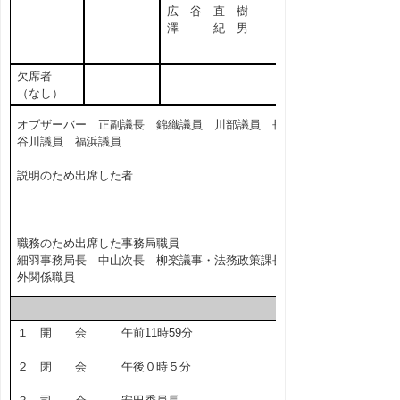
広 谷 直 樹
澤 紀 男
欠席者
（なし）
オブザーバー 正副議長 錦織議員 川部議員 長
谷川議員 福浜議員
説明のため出席した者
職務のため出席した事務局職員
細羽事務局長 中山次長 柳楽議事・法務政策課長
外関係職員
１ 開 会 午前11時59分
２ 閉 会 午後０時５分