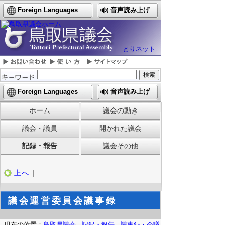
Foreign Languages
音声読み上げ
とりネット
Foreign Languages
音声読み上げ
ホーム
議会の動き
議会・議員
開かれた議会
記録・報告
議会その他
上へ
｜
議会運営委員会議事録
現在の位置：
鳥取県議会
記録・報告
議事録・会議