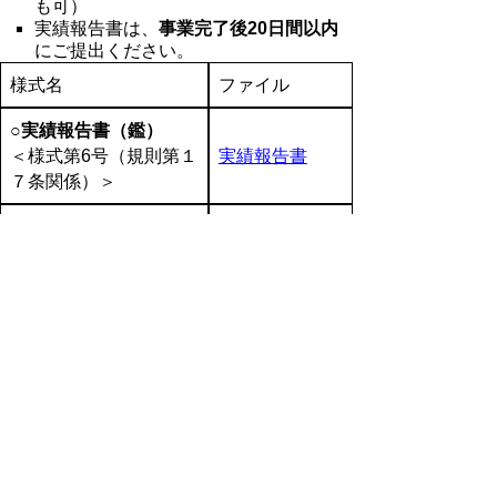
も可）
実績報告書は、
事業完了後20日間以内
にご提出ください。
様式名
ファイル
○実績報告書（鑑）
＜様式第6号（規則第１
実績報告書
７条関係）＞
○事業報告書・収支決算
事業報告書・
書
収支決算書
＜様式第4.５号（要綱
第８条関係）＞
【参考様式】
○
入出金・活動明細表（EXCEL:42KB)
※活動実績や入支出（領収書等）の管理に
ご利用ください。（シートが３つありま
す。）