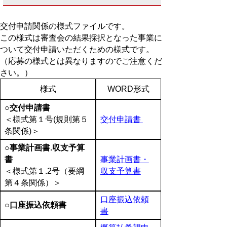
交付申請関係の様式ファイルです。
この様式は審査会の結果採択となった事業に
ついて交付申請いただくための様式です。
（応募の様式とは異なりますのでご注意くだ
さい。）
様式
WORD形式
○交付申請書
＜様式第１号(規則第５
交付申請書
条関係)＞
○事業計画書.収支予算
書
事業計画書・
＜様式第１.2号（要綱
収支予算書
第４条関係）＞
口座振込依頼
○口座振込依頼書
書