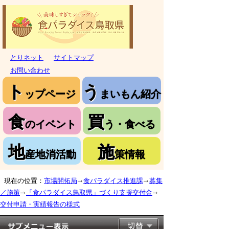
とりネット
サイトマップ
お問い合わせ
ト
う
ップページ
まいもん紹介
食
買
のイベント
う・食べる
地
施
産地消活動
策情報
現在の位置：
市場開拓局
食パラダイス推進課
募集
／施策
「食パラダイス鳥取県」づくり支援交付金
交付申請・実績報告の様式