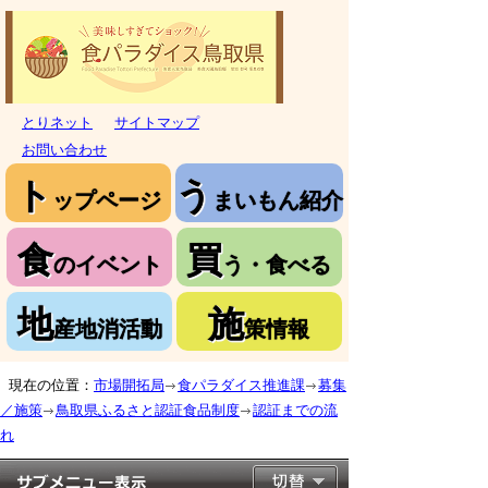
とりネット
サイトマップ
お問い合わせ
ト
う
ップページ
まいもん紹介
食
買
のイベント
う・食べる
地
施
産地消活動
策情報
現在の位置：
市場開拓局
食パラダイス推進課
募集
／施策
鳥取県ふるさと認証食品制度
認証までの流
れ