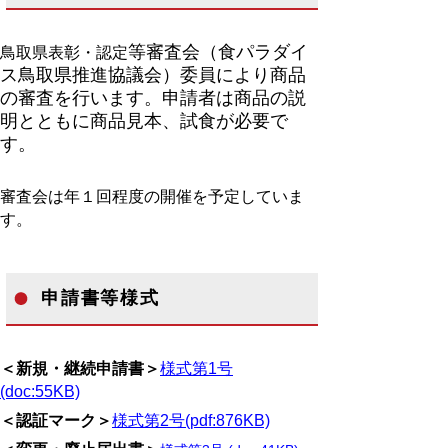
等審査会（食パラダイ
鳥取県表彰・認定
ス鳥取県推進協議会）
委員により商品
の審査を行います。申請者は商品の説
明とともに商品見本、試食が必要で
す。
審査会は年１回程度の開催を予定していま
す。
申請書等様式
＜新規・継続申請書＞
様式第1号
(doc:55KB)
＜認証マーク＞
様式第2号
(pdf:876KB)