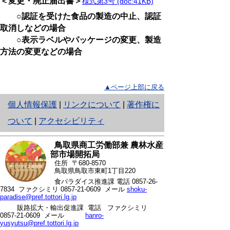
＜変更・廃止
届出書＞
様式第3号 (doc:41KB)
○認証を受けた食品の製造の中止、認証
取消しなどの場合
○表示ラベルやパッケージの変更、製造
方法の変更などの場合
▲ページ上部に戻る
と
個人情報保護
|
リンクについて
|
著作権に
り
ついて
|
アクセシビリティ
ネ
鳥取県商工労働部兼 農林水産
ッ
部市場開拓局
住所 〒680-8570
ト
鳥取県鳥取市東町1丁目220
食パラダイス推進課 電話
0857-26-
へ
7834
ファクシミリ 0857-21-0609 メール
shoku-
paradise@pref.tottori.lg.jp
の
販路拡大・輸出促進課 電話
ファクシミリ
0857-21-0609 メール
hanro-
yusyutsu@pref.tottori.lg.jp