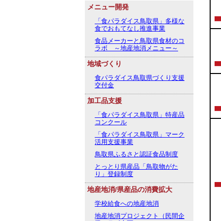
メニュー開発
「食パラダイス鳥取県」多様な
食でおもてなし推進事業
食品メーカーと鳥取県食材のコ
ラボ ～地産地消メニュー～
地域づくり
食パラダイス鳥取県づくり支援
交付金
加工品支援
「食パラダイス鳥取県」特産品
コンクール
「食パラダイス鳥取県」マーク
活用支援事業
鳥取県ふるさと認証食品制度
とっとり県産品「鳥取物がた
り」登録制度
地産地消/県産品の消費拡大
学校給食への地産地消
地産地消プロジェクト（民間企