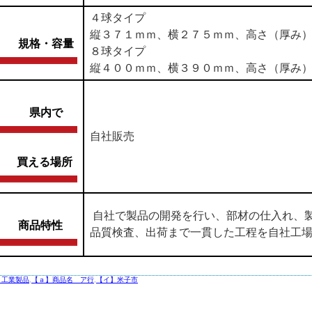
４球タイプ
縦３７１ｍｍ、横２７５ｍｍ、高さ（厚み
規格・容量
８球タイプ
縦４００ｍｍ、横３９０ｍｍ、高さ（厚み
県内で
自社販売
買える場所
自社で製品の開発を行い、部材の仕入れ、
商品特性
品質検査、出荷まで一貫した工程を自社工
】工業製品
,
【ａ】商品名 ア行
,
【イ】米子市