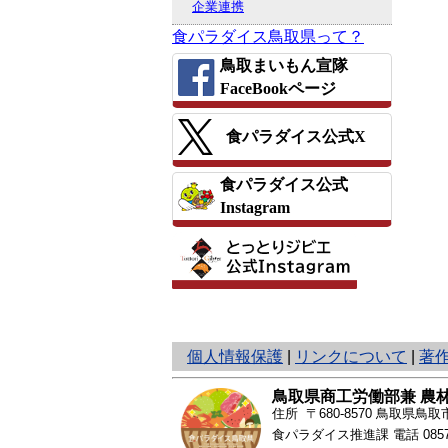
企業連携
食パラダイス鳥取県って？
鳥取まいもん宣隊
FaceBookページ
食パラダイス公式X
食パラダイス公式
Instagram
と
個人情報保護
|
リンクについて
|
著
り
ネ
鳥取県商工労働部兼 農
ッ
住所 〒680-8570
鳥取県鳥取市
ト
食パラダイス推進課 電話
085