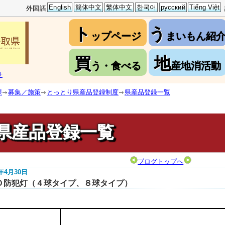
English
簡体中文
繁体中文
한국어
русский
Tiếng Việt
外国語
ト
う
ップページ
まいもん紹
買
地
う・食べる
産地消活動
せ
課
募集／施策
とっとり県産品登録制度
県産品登録一覧
県産品登録一覧
ブログトップへ
5年4月30日
Ｄ防犯灯（４球タイプ、８球タイプ）