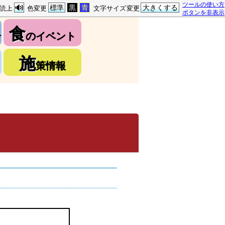
ツールの使い方
標準
黒
青
大きくする
読上
色変更
文字サイズ変更
ボタンを非表示
食
介
のイベント
施
策情報