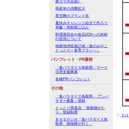
業コラボ企画）
県産米の消費拡大
星空舞のブランド化
夏休みチャレンジ自分で作ろう
米飯・米粉朝ごはん
料理講習会や食品試作への米粉
の提供について
地産地消促進計画（食のみやこ
とっとり～食育プラン～）
パンフレット・PR資材
「食パラダイス鳥取県」マーク
活用支援事業
各種PRパンフレット
その他
「食パラダイス鳥取県」 アンバ
サダー募集・登録
とっとり県産品 「鳥取物がた
り」登録制度
in
【12
ＢＳＳラジオ「食パラダイス鳥
取県 探検隊が行く」