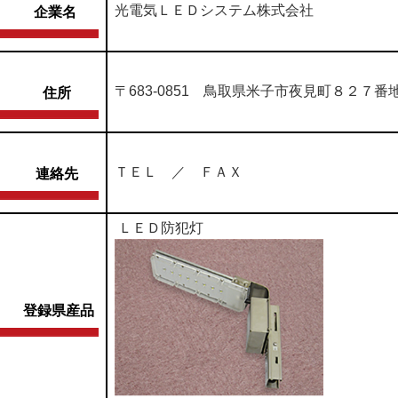
光電気ＬＥＤシステム株式会社
企業名
〒683-0851 鳥取県米子市夜見町８２７番
住所
ＴＥＬ ／ ＦＡＸ
連絡先
ＬＥＤ防犯灯
登録県産品