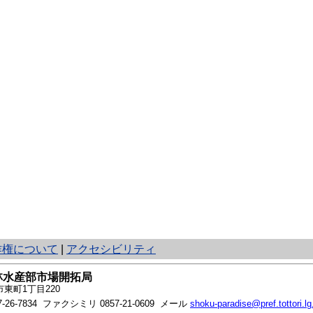
作権について
|
アクセシビリティ
林水産部市場開拓局
東町1丁目220
7-26-7834
ファクシミリ 0857-21-0609 メール
shoku-paradise@pref.tottori.lg