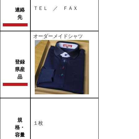
ＴＥＬ ／ ＦＡＸ
連絡
先
オーダーメイドシャツ
登録
県産
品
規
１枚
格・
容量