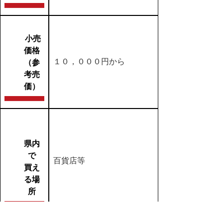
小売
価格
１０，０００円から
（参
考売
価）
県内
で
百貨店等
買え
る場
所