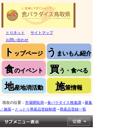
とりネット
サイトマップ
お問い合わせ
ト
う
ップページ
まいもん紹介
食
買
のイベント
う・食べる
地
施
産地消活動
策情報
現在の位置：
市場開拓局
食パラダイス推進課
募集
／施策
とっとり県産品登録制度
県産品登録一覧