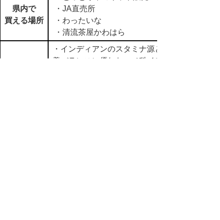
県内で
・JA直売所
買える場所
・わったいな
・清流茶屋かわはら
・インディアンのスタミナ源と言われ、栄
養バランスに優れたマメ科イモです。
商品特性
・鳥取県特別栽培農産物の認証を取得して
おります。
in
【01】すべて
,
【02】農産物
,
【ａ】商品名 ア行
,
【ア】鳥取市
▲ページ上部に戻る
と
個人情報保護
|
リンクについて
|
著作権に
り
ついて
|
アクセシビリティ
ネ
鳥取県商工労働部兼 農林水産
ッ
部市場開拓局
住所 〒680-8570
ト
鳥取県鳥取市東町1丁目220
食パラダイス推進課 電話
0857-26-
へ
7834
ファクシミリ 0857-21-0609 メール
shoku-