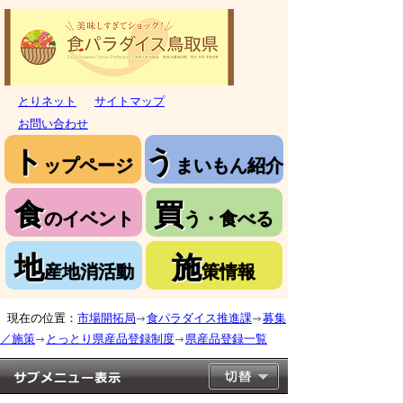
とりネット
サイトマップ
お問い合わせ
ト
う
ップページ
まいもん紹介
食
買
のイベント
う・食べる
地
施
産地消活動
策情報
現在の位置：
市場開拓局
食パラダイス推進課
募集
／施策
とっとり県産品登録制度
県産品登録一覧