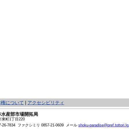
作権について
|
アクセシビリティ
林水産部市場開拓局
東町1丁目220
7-26-7834
ファクシミリ 0857-21-0609 メール
shoku-paradise@pref.tottori.lg