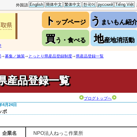
English
簡体中文
繁体中文
한국어
русский
Tiếng Việt
外国語
ト
う
ップページ
まいもん紹
買
地
う・食べる
産地消活動
せ
課
募集／施策
とっとり県産品登録制度
県産品登録一覧
県産品登録一覧
ブログトップへ
4年4月24日
ッポ
企業名
NPO法人ねっこ作業所