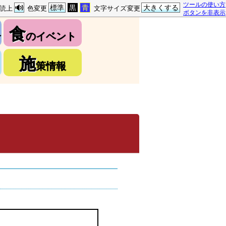
ツールの使い方
標準
黒
青
大きくする
読上
色変更
文字サイズ変更
ボタンを非表示
食
介
のイベント
施
策情報