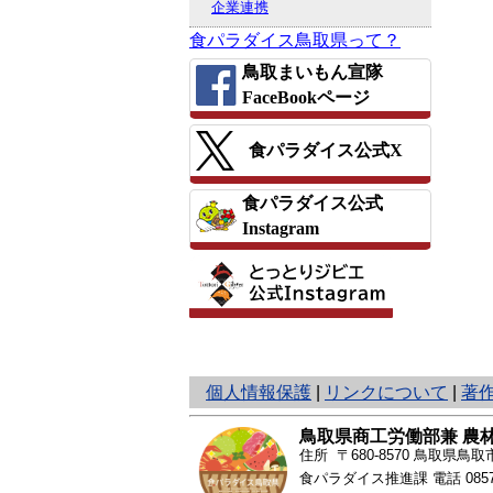
企業連携
食パラダイス鳥取県って？
鳥取まいもん宣隊
FaceBookページ
食パラダイス公式X
食パラダイス公式
Instagram
と
個人情報保護
|
リンクについて
|
著
り
ネ
鳥取県商工労働部兼 農
ッ
住所 〒680-8570
鳥取県鳥取市
ト
食パラダイス推進課 電話
085