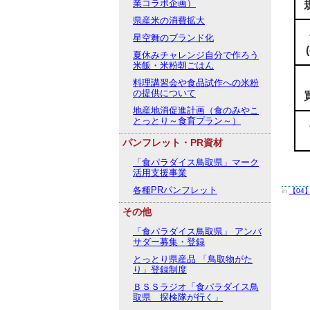
業コラボ企画）
県産米の消費拡大
星空舞のブランド化
夏休みチャレンジ自分で作ろう
米飯・米粉朝ごはん
料理講習会や食品試作への米粉
の提供について
地産地消促進計画（食のみやこ
とっとり～食育プラン～）
パンフレット・PR資材
「食パラダイス鳥取県」マーク
活用支援事業
各種PRパンフレット
in
【04
その他
「食パラダイス鳥取県」 アンバ
サダー募集・登録
とっとり県産品 「鳥取物がた
り」登録制度
ＢＳＳラジオ「食パラダイス鳥
取県 探検隊が行く」