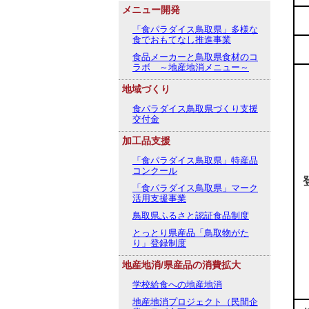
メニュー開発
「食パラダイス鳥取県」多様な
食でおもてなし推進事業
食品メーカーと鳥取県食材のコ
ラボ ～地産地消メニュー～
地域づくり
食パラダイス鳥取県づくり支援
交付金
加工品支援
「食パラダイス鳥取県」特産品
コンクール
「食パラダイス鳥取県」マーク
活用支援事業
鳥取県ふるさと認証食品制度
とっとり県産品「鳥取物がた
り」登録制度
地産地消/県産品の消費拡大
学校給食への地産地消
地産地消プロジェクト（民間企