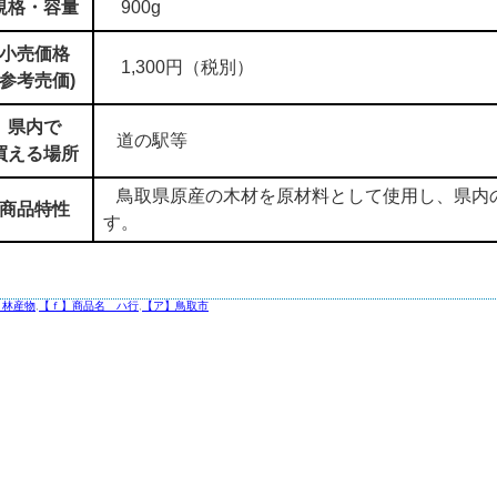
規格・容量
900g
小売価格
1,300円（税別）
(参考売価)
県内で
道の駅等
買える場所
鳥取県原産の木材を原材料として使用し、県内
商品特性
す。
】林産物
,
【ｆ】商品名 ハ行
,
【ア】鳥取市