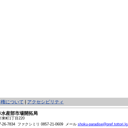
作権について
|
アクセシビリティ
林水産部市場開拓局
東町1丁目220
7-26-7834
ファクシミリ 0857-21-0609 メール
shoku-paradise@pref.tottori.lg