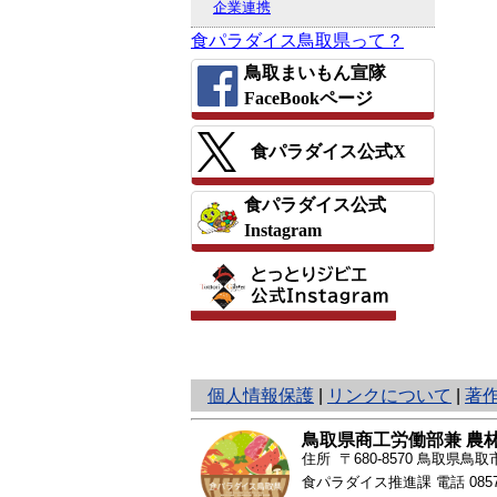
企業連携
食パラダイス鳥取県って？
鳥取まいもん宣隊
FaceBookページ
食パラダイス公式X
食パラダイス公式
Instagram
と
個人情報保護
|
リンクについて
|
著
り
ネ
鳥取県商工労働部兼 農
ッ
住所 〒680-8570
鳥取県鳥取市
ト
食パラダイス推進課 電話
085