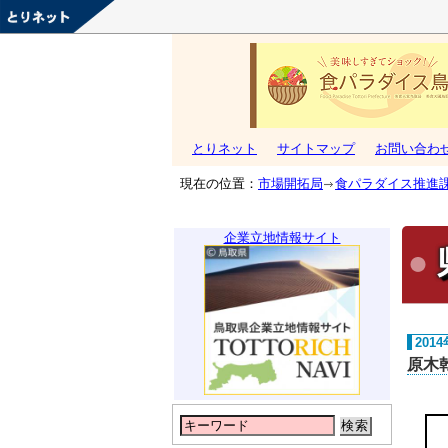
とりネット
サイトマップ
お問い合わ
現在の位置：
市場開拓局
食パラダイス推進
企業立地情報サイト
201
原木
検索