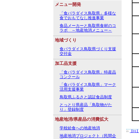
メニュー開発
「食パラダイス鳥取県」多様な
食でおもてなし推進事業
食品メーカーと鳥取県食材のコ
ラボ ～地産地消メニュー～
地域づくり
食パラダイス鳥取県づくり支援
交付金
加工品支援
「食パラダイス鳥取県」特産品
コンクール
「食パラダイス鳥取県」マーク
活用支援事業
鳥取県ふるさと認証食品制度
とっとり県産品「鳥取物がた
り」登録制度
地産地消/県産品の消費拡大
学校給食への地産地消
in
【01
地産地消プロジェクト（民間企