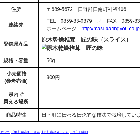
住所
〒689-5672 日野郡日南町神福406
TEL 0859-83-0379 ／ FAX 0859-83
連絡先
ホームページ
http://masudaringyou.co.jp
原木乾燥椎茸 匠の味（スライス）
登録県産品
規格・容量
50g
小売価格
800円
(参考売価)
県内で
買える場所
商品特性
日南町に伝わる伝統的な技法で栽培してい
】すべて
,
【08】林産加工食品
,
【ｂ】商品名 カ行
,
【チ】日南町