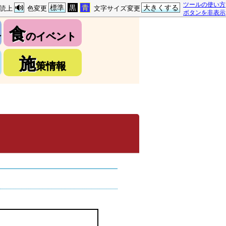
ツールの使い方
標準
黒
青
大きくする
読上
色変更
文字サイズ変更
ボタンを非表示
食
介
のイベント
施
策情報