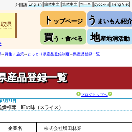
English
簡体中文
繁体中文
한국어
русский
Tiếng Việt
外国語
ト
う
ップページ
まいもん紹
買
地
う・食べる
産地消活動
せ
課
募集／施策
とっとり県産品登録制度
県産品登録一覧
県産品登録一覧
ブログトップへ
4年3月31日
乾燥椎茸 匠の味（スライス）
企業名
株式会社増田林業