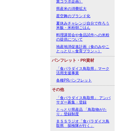
業コラボ企画）
県産米の消費拡大
星空舞のブランド化
夏休みチャレンジ自分で作ろう
米飯・米粉朝ごはん
料理講習会や食品試作への米粉
の提供について
地産地消促進計画（食のみやこ
とっとり～食育プラン～）
パンフレット・PR資材
「食パラダイス鳥取県」マーク
活用支援事業
各種PRパンフレット
その他
「食パラダイス鳥取県」 アンバ
サダー募集・登録
とっとり県産品 「鳥取物がた
り」登録制度
ＢＳＳラジオ「食パラダイス鳥
取県 探検隊が行く」