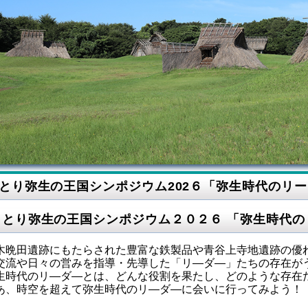
とり弥生の王国シンポジウム202６「弥生時代のリ
っとり弥生の王国シンポジウム２０２６
「弥生時代の
晩田遺跡にもたらされた豊富な鉄製品や青谷上寺地遺跡の優
交流や日々の営みを指導・先導した「リ
―
ダ
―
」たちの存在が
時代のリ
―
ダ
―
とは、どんな役割を果たし、どのような存在
、時空を超えて弥生時代のリ
―
ダ
―
に会いに行ってみよう！