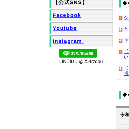
【公式SNS】
◆
Facebook
シ
Youtube
と
企
Instagram
【
い
LINEID：@254rzqou
【
張
◆
令