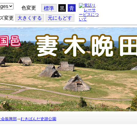
色変更
標準
黒
青
ズ変更
大
きくする
元
にもどす
社会振興部
むきばんだ史跡公園