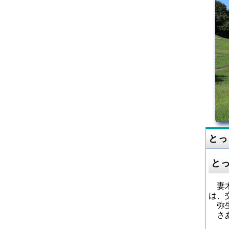
とっ
と
妻木
は、
弥生
さあ