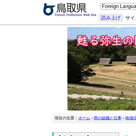
こ
の
ペ
ー
読み上げ
サイ
ジ
を
翻
訳
す
る
現在の位置：
ホーム
県の組織と仕事
地域