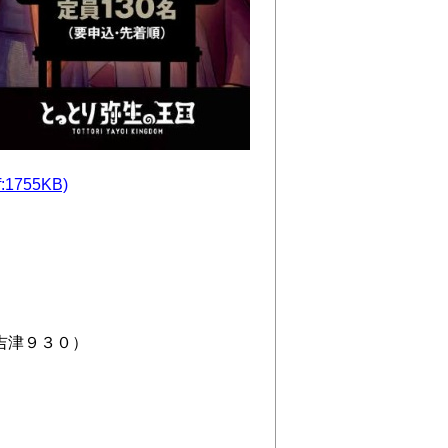
755KB)
吉津９３０）