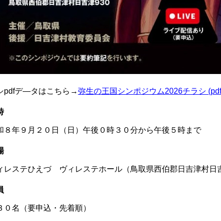
シ
pdf
デ―タはこちら→
弥生の王国シンポジウム2026チラシ (pdf:1
時
８年９月２０日（日）午後０時３０分から午後５時まで
場
レステひえづ ヴィレステホール（鳥取県西伯郡日吉津村日
員
０名（要申込・先着順）