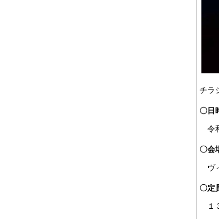
チラ
〇日
令和
〇会
ヴィ
〇定
１３