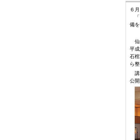
６月
「も
備を
仙谷
平成
石棺
ら整
講演
公開