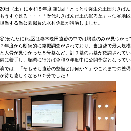
20
日（土）に令和８年度 第
1
回「とっとり弥生の王国むきばん
うすぐ甦る・・・「歴代むきばんだ王の眠る丘」～仙谷地区
担当する当公園職員の水村係長が講演しました。
(せんたに)地区は妻木晩田遺跡の中では墳墓のみが見つかっ
７年度から断続的に発掘調査がされており、当遺跡で最大規模
と人骨が見つかった８号墓など、計９基のお墓が確認されてい
備に着手し、順調に行けば令和９年度中に公開予定となってい
では、「そもそも遺跡の整備とは何か？」やこれまでの整備
が待ち遠しくなる９０分でした！