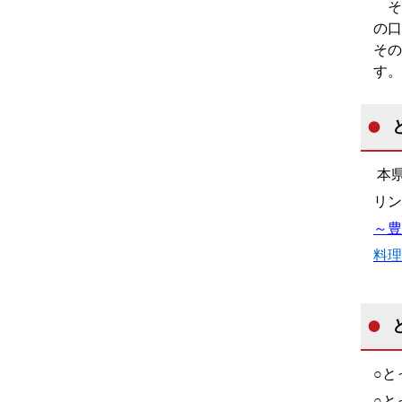
そ
の口
その
す。
本
リン
～豊
料理
○と
○と