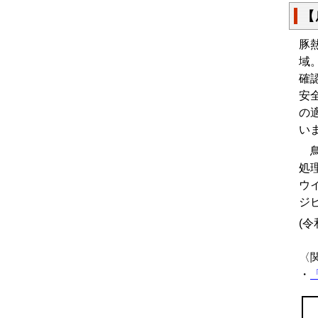
【
豚
域
確
安
の
い
鳥
処
ウ
ジ
(
〈
・