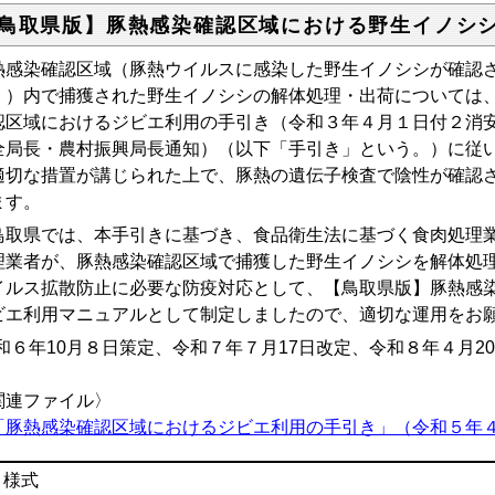
鳥取県版】豚熱感染確認区域における野生イノシ
熱感染確認区域（豚熱ウイルスに感染した野生イノシシが確認さ
。）内で捕獲された野生イノシシの解体処理・出荷については
認区域におけるジビエ利用の手引き（令和３年４月１日付２消安第
全局長・農村振興局長通知）（以下「手引き」という。）に従
適切な措置が講じられた上で、豚熱の遺伝子検査で陰性が確認
ます。
取県では、本手引きに基づき、食品衛生法に基づく食肉処理業
理業者が、豚熱感染確認区域で捕獲した野生イノシシを解体処
イルス拡散防止に必要な防疫対応として、【鳥取県版】豚熱感
ビエ利用マニュアルとして制定しましたので、適切な運用をお
令和６年10月８日策定、令和７年７月17日改定、令和８年４月2
関連ファイル〉
「豚熱感染確認区域におけるジビエ利用の手引き」（令和５年４月改定農
様式