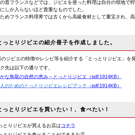
の昔フランスなどでは、ジビエを使った料理は自分の領地で狩
にしか入らないほど貴重なものでした。
ためフランス料理界では古くから高級食材として重宝され、高
とっとりジビエの紹介冊子を作成しました。
県のジビエの特徴やレシピ等を紹介する「とっとりジビエ」を
ク先は以下の通りです。
かな鳥取の自然の恵み～とっとりジビエ（pdf:1914KB）
人のためのとっとりジビエレシピブック（
pdf:1914KB）
とっとりジビエを買いたい！、食べたい！
っとりジビエが買えるお店は
コチラ
っとりジビエを食べることができるお店