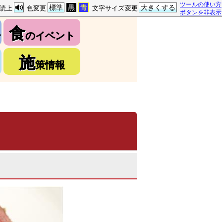
ツールの使い方
標準
黒
青
大きくする
読上
色変更
文字サイズ変更
ボタンを非表示
食
介
のイベント
施
策情報