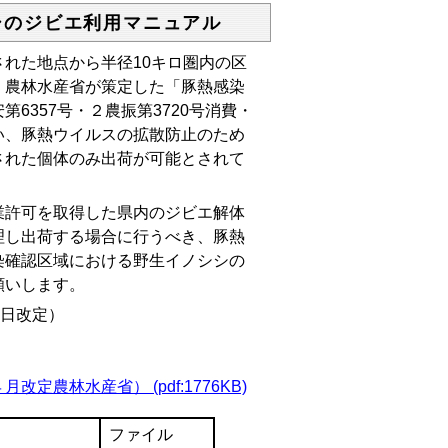
シのジビエ利用マニュアル
れた地点から半径10キロ圏内の区
、農林水産省が策定した「豚熱感染
6357号・２農振第3720号消費・
い、豚熱ウイルスの拡散防止のため
された個体のみ出荷が可能とされて
許可を取得した県内のジビエ解体
理し出荷する場合に行うべき、豚熱
染確認区域における野生イノシシの
願いします。
0日改定）
林水産省） (pdf:1776KB)
ファイル