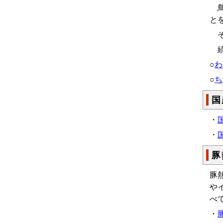
鳥
と
そ
続
○
わ
○
ち
国
・
・
豚
豚
や
べ
・