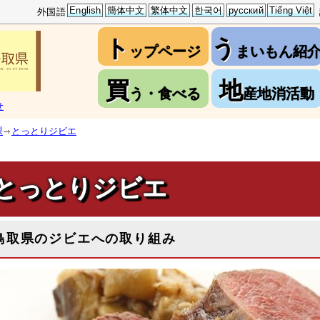
English
簡体中文
繁体中文
한국어
русский
Tiếng Việt
外国語
ト
う
ップページ
まいもん紹
買
地
う・食べる
産地消活動
せ
課
とっとりジビエ
とっとりジビエ
鳥取県のジビエへの取り組み