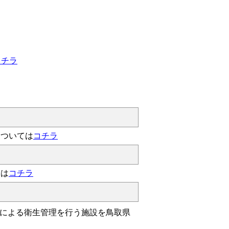
コチラ
については
コチラ
ては
コチラ
）による衛生管理を行う施設を鳥取県