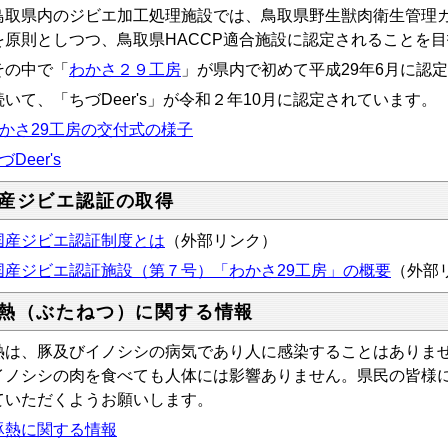
取県内のジビエ加工処理施設では、鳥取県野生獣肉衛生管理ガ
を原則としつつ、鳥取県HACCP適合施設に認定されることを
の中で「
わかさ２９工房
」が県内で初めて平成29年6月に認
いて、「ちづDeer's」が令和２年10月に認定されています。
かさ29工房の交付式の様子
づDeer's
産ジビエ認証の取得
国産ジビエ認証制度とは
（外部リンク）
国産ジビエ認証施設（第７号）「わかさ29工房」の概要
（外部
熱（ぶたねつ）に関する情報
熱は、豚及びイノシシの病気であり人に感染することはありま
イノシシの肉を食べても人体には影響ありません。県民の皆様
ていただくようお願いします。
豚熱に関する情報