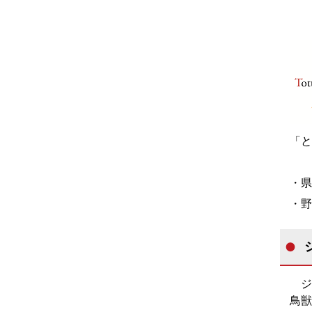
「と
・県
・野
ジビ
鳥獣