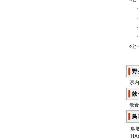
○と
野
県
飲
飲
鳥
鳥
H