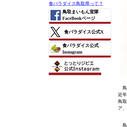
食パラダイス鳥取県って？
鳥取まいもん宣隊
FaceBookページ
食パラダイス公式X
食パラダイス公式
Instagram
鳥
近年
鳥取
ア、
鳥取