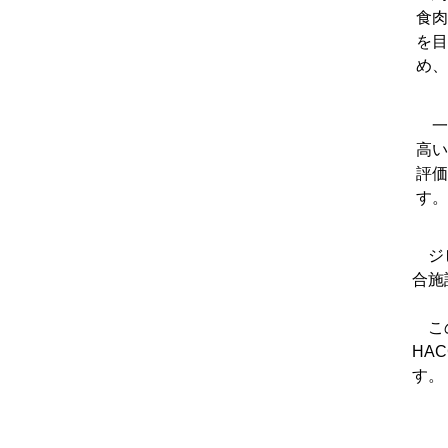
食肉
を目
め、
一
高い
評価
す。
ジビ
合施
この
HA
す。