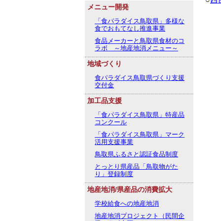
メニュー開発
「食パラダイス鳥取県」多様な
食でおもてなし推進事業
食品メーカーと鳥取県食材のコ
ラボ ～地産地消メニュー～
地域づくり
食パラダイス鳥取県づくり支援
交付金
加工品支援
「食パラダイス鳥取県」特産品
コンクール
「食パラダイス鳥取県」マーク
活用支援事業
鳥取県ふるさと認証食品制度
とっとり県産品「鳥取物がた
り」登録制度
地産地消/県産品の消費拡大
学校給食への地産地消
地産地消プロジェクト（民間企