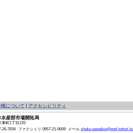
作権について
|
アクセシビリティ
林水産部市場開拓局
東町1丁目220
7-26-7834
ファクシミリ 0857-21-0609 メール
shoku-paradise@pref.tottori.lg