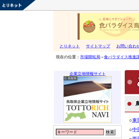
とりネット
サイトマップ
お問い合わ
現在の位置：
市場開拓局
食パラダイス推進
企業立地情報サイト
○
東部
○
中部
検索
○
西部