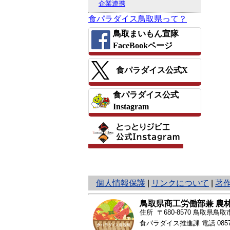
企業連携
食パラダイス鳥取県って？
鳥取まいもん宣隊
FaceBookページ
食パラダイス公式X
食パラダイス公式
Instagram
と
個人情報保護
|
リンクについて
|
著
り
ネ
鳥取県商工労働部兼 農
ッ
住所 〒680-8570
鳥取県鳥取市
ト
食パラダイス推進課 電話
085