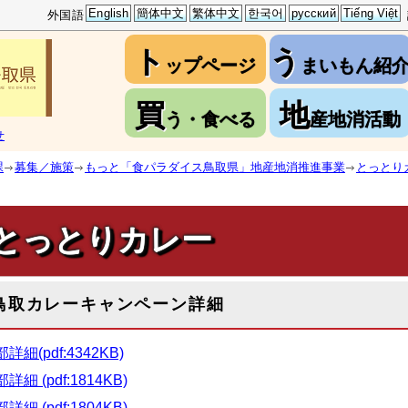
English
簡体中文
繁体中文
한국어
русский
Tiếng Việt
外国語
ト
う
ップページ
まいもん紹
買
地
う・食べる
産地消活動
せ
課
募集／施策
もっと「食パラダイス鳥取県」地産地消推進事業
とっとり
とっとりカレー
鳥取カレーキャンペーン詳細
詳細(pdf:4342KB)
詳細 (pdf:1814KB)
詳細 (pdf:1804KB)