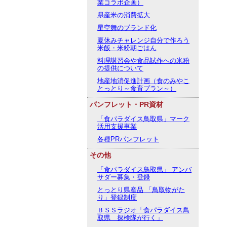
業コラボ企画）
県産米の消費拡大
星空舞のブランド化
夏休みチャレンジ自分で作ろう
米飯・米粉朝ごはん
料理講習会や食品試作への米粉
の提供について
地産地消促進計画（食のみやこ
とっとり～食育プラン～）
パンフレット・PR資材
「食パラダイス鳥取県」マーク
活用支援事業
各種PRパンフレット
その他
「食パラダイス鳥取県」 アンバ
サダー募集・登録
とっとり県産品 「鳥取物がた
り」登録制度
ＢＳＳラジオ「食パラダイス鳥
取県 探検隊が行く」