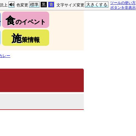
ツールの使い方
標準
黒
青
大きくする
読上
色変更
文字サイズ変更
ボタンを非表示
食
介
のイベント
施
策情報
カレー