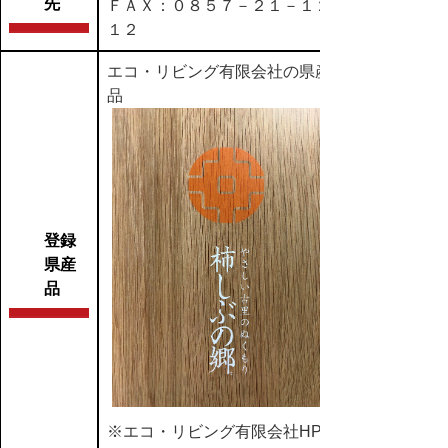
先
ＦＡＸ：０８５７－２１－１２
１２
エコ・リビング有限会社の県産
品
登録
県産
品
※エコ・リビング有限会社HP：