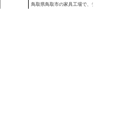
鳥取県鳥取市の家具工場で、デ
ザインから製造まで手掛けてお
ります。
材料は、ホワイトオーク材やウ
商品
オルナット材などの堅木を使用
特性
し、防虫防水効果
の高い柿しぶ塗料を塗布してい
ます。各種別注も承っておりま
す。
in
【01】すべて
,
【ｂ】商品名 カ行
,
【ア】鳥取市
▲ページ上部に戻る
と
個人情報保護
|
リンクについて
|
著作権に
り
ついて
|
アクセシビリティ
ネ
鳥取県商工労働部兼 農林水産
ッ
部市場開拓局
住所 〒680-8570
ト
鳥取県鳥取市東町1丁目220