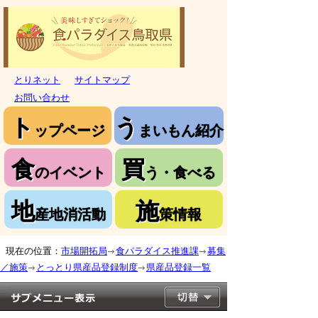
とりネット
サイトマップ
お問い合わせ
ト
う
ップページ
まいもん紹介
食
買
のイベント
う・食べる
地
施
産地消活動
策情報
現在の位置：
市場開拓局
食パラダイス推進課
募集
／施策
とっとり県産品登録制度
県産品登録一覧