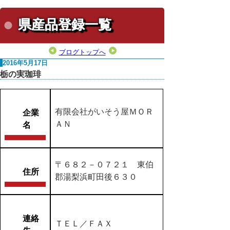
県産品登録一覧
ブログトップへ
2016年5月17日
栃の実珈琲
有限会社がいそう屋ＭＯＲ
企業
ＡＮ
名
〒６８２－０７２１ 東伯
住所
郡湯梨浜町田後６３０
連絡
ＴＥＬ／ＦＡＸ