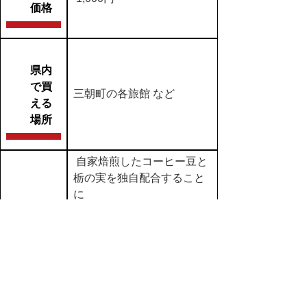
価格
県内
で買
三朝町の各旅館 など
える
場所
自家焙煎したコーヒー豆と
栃の実を独自配合すること
に
より、栃の実の風味をしっ
商品
かり残しました。栃の実の
特性
香りと
香ばしさがコーヒーのより
深いコクを引き出します。
in
【02】農産物
,
【ｄ】商品名 タ行
,
【コ】湯梨浜町