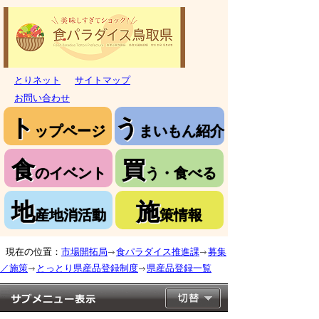
とりネット
サイトマップ
お問い合わせ
ト
う
ップページ
まいもん紹介
食
買
のイベント
う・食べる
地
施
産地消活動
策情報
現在の位置：
市場開拓局
食パラダイス推進課
募集
／施策
とっとり県産品登録制度
県産品登録一覧