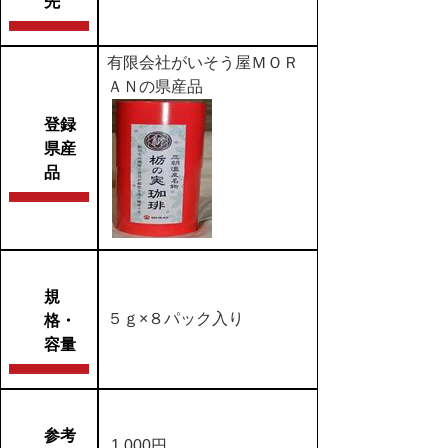
先
有限会社がいそう屋ＭＯＲ
ＡＮの県産品
登録
県産
品
規
５ｇ×８パック入り
格・
容量
参考
1,000円