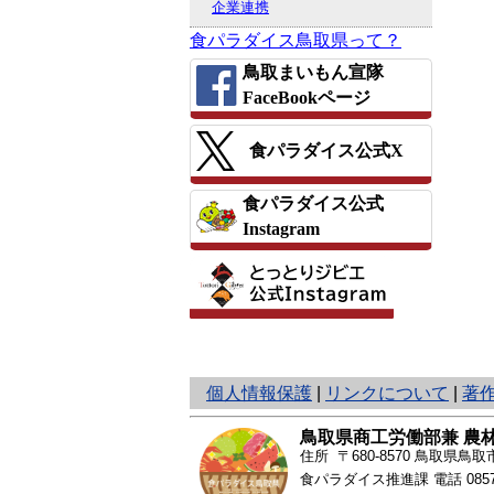
企業連携
食パラダイス鳥取県って？
鳥取まいもん宣隊
FaceBookページ
食パラダイス公式X
食パラダイス公式
Instagram
と
個人情報保護
|
リンクについて
|
著
り
ネ
鳥取県商工労働部兼 農
ッ
住所 〒680-8570
鳥取県鳥取市
ト
食パラダイス推進課 電話
085