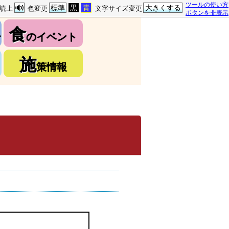
ツールの使い方
標準
黒
青
大きくする
読上
色変更
文字サイズ変更
ボタンを非表示
食
介
のイベント
施
策情報