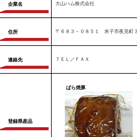
大山ハム株式会社
企業名
〒６８３－０８５１ 米子市夜見町
住所
ＴＥＬ／ＦＡＸ
連絡先
ばら焼豚
登録県産品