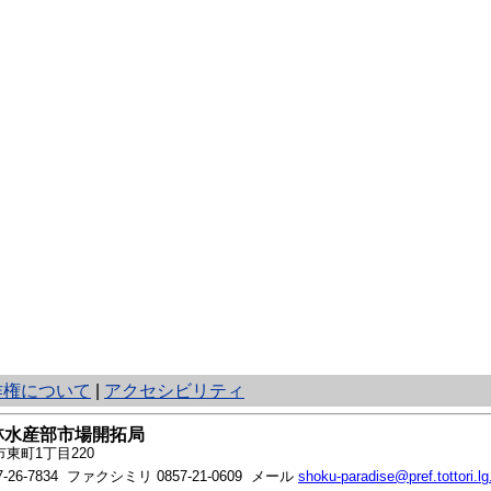
作権について
|
アクセシビリティ
林水産部市場開拓局
東町1丁目220
7-26-7834
ファクシミリ 0857-21-0609 メール
shoku-paradise@pref.tottori.lg