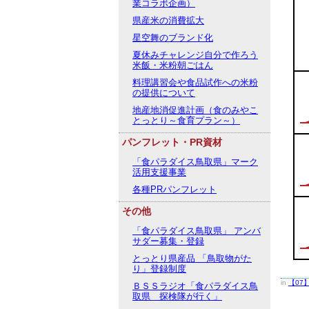
業コラボ企画）
県産米の消費拡大
星空舞のブランド化
夏休みチャレンジ自分で作ろう
米飯・米粉朝ごはん
料理講習会や食品試作への米粉
の提供について
地産地消促進計画（食のみやこ
とっとり～食育プラン～）
パンフレット・PR資材
「食パラダイス鳥取県」マーク
活用支援事業
各種PRパンフレット
その他
「食パラダイス鳥取県」 アンバ
サダー募集・登録
とっとり県産品 「鳥取物がた
り」登録制度
in
【07
ＢＳＳラジオ「食パラダイス鳥
取県 探検隊が行く」