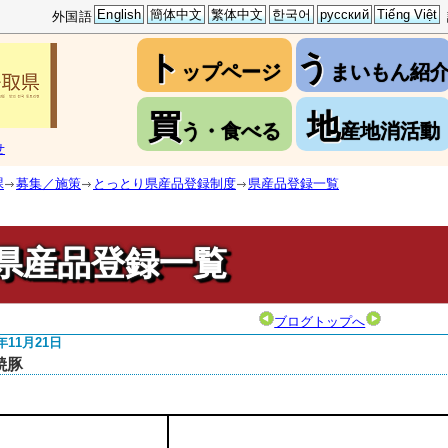
English
簡体中文
繁体中文
한국어
русский
Tiếng Việt
外国語
ト
う
ップページ
まいもん紹
買
地
う・食べる
産地消活動
せ
課
募集／施策
とっとり県産品登録制度
県産品登録一覧
県産品登録一覧
ブログトップへ
5年11月21日
焼豚