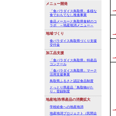
メニュー開発
「食パラダイス鳥取県」多様な
食でおもてなし推進事業
食品メーカーと鳥取県食材のコ
ラボ ～地産地消メニュー～
地域づくり
食パラダイス鳥取県づくり支援
交付金
加工品支援
「食パラダイス鳥取県」特産品
コンクール
「食パラダイス鳥取県」マーク
活用支援事業
鳥取県ふるさと認証食品制度
とっとり県産品「鳥取物がた
り」登録制度
地産地消/県産品の消費拡大
学校給食への地産地消
地産地消プロジェクト（民間企