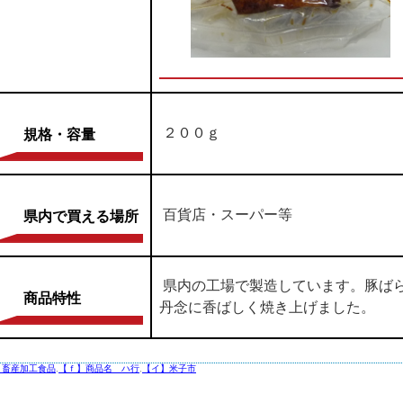
２００ｇ
規格・容量
百貨店・スーパー等
県内で買える場所
県内の工場で製造しています。豚ば
商品特性
丹念に香ばしく焼き上げました。
】畜産加工食品
,
【ｆ】商品名 ハ行
,
【イ】米子市