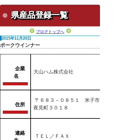
県産品登録一覧
ブログトップへ
2015年11月20日
ポークウインナー
企業
大山ハム株式会社
名
〒６８３－０８５１ 米子市
住所
夜見町３０１８
連絡
ＴＥＬ／ＦＡＸ