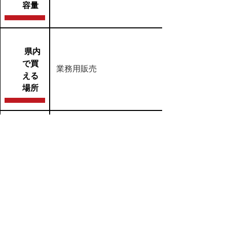
容量
県内
で買
業務用販売
える
場所
県内の工場で製造していま
す。スモークの薫りが
商品
豚肉のうま味を引き立てた定
特性
番のソーセージです。
in
【07】畜産加工食品
,
【ｆ】商品名 ハ行
,
【イ】米子市
▲ページ上部に戻る
と
個人情報保護
|
リンクについて
|
著作権に