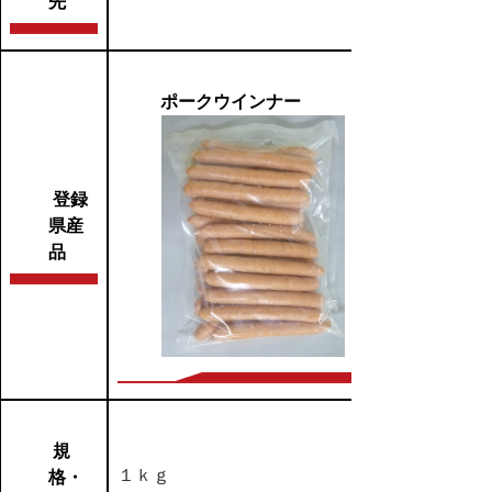
先
ポークウインナー
登録
県産
品
規
１ｋｇ
格・