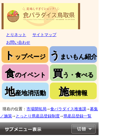
とりネット
サイトマップ
お問い合わせ
ト
う
ップページ
まいもん紹介
食
買
のイベント
う・食べる
地
施
産地消活動
策情報
現在の位置：
市場開拓局
食パラダイス推進課
募集
／施策
とっとり県産品登録制度
県産品登録一覧