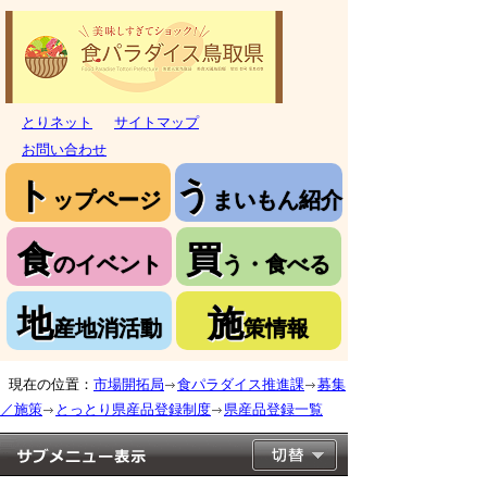
とりネット
サイトマップ
お問い合わせ
ト
う
ップページ
まいもん紹介
食
買
のイベント
う・食べる
地
施
産地消活動
策情報
現在の位置：
市場開拓局
食パラダイス推進課
募集
／施策
とっとり県産品登録制度
県産品登録一覧