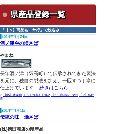
県産品登録一覧
「
【ｈ】商品名 ヤ行
」で絞込み
2014年4月24日
酒ノ津仐の塩さば
やまね
長年酒ノ津（気高町）で伝承されてきた製法
を元に、独自の製法を加え、一匹ずつ丁寧に
仕上げています。
続きはこちら...
in
【05】水産物
,
【09】水産加工食品
,
【ｈ】商品名 ヤ行
,
【ア】鳥取
市
2014年4月1日
伝統の味 焼さば
(株)徳田商店の県産品