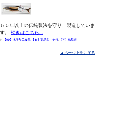
５０年以上の伝統製法を守り、製造していま
す。
続きはこちら...
in
【09】水産加工食品
,
【ｈ】商品名 ヤ行
,
【ア】鳥取市
▲ページ上部に戻る
と
個人情報保護
|
リンクについて
|
著作権に
り
ついて
|
アクセシビリティ
ネ
鳥取県商工労働部兼 農林水産
ッ
部市場開拓局
住所 〒680-8570
ト
鳥取県鳥取市東町1丁目220
食パラダイス推進課 電話
0857-26-
へ
7834
ファクシミリ 0857-21-0609 メール
shoku-
paradise@pref.tottori.lg.jp
の
販路拡大・輸出促進課 電話
ファクシミリ
0857-21-0609 メール
hanro-
yusyutsu@pref.tottori.lg.jp