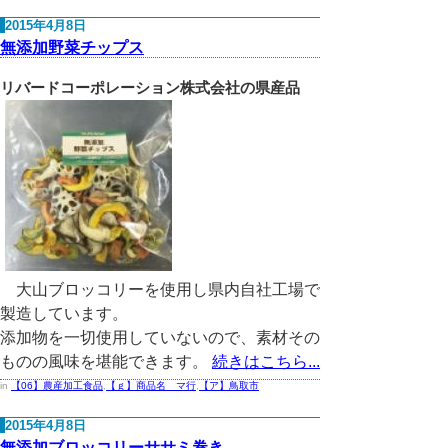
2015年4月8日
無添加野菜チップス
リバードコーポレーション株式会社の県産品
大山ブロッコリーを使用し県内自社工場で
製造しています。
添加物を一切使用していないので、素材その
ものの風味を堪能できます。
続きはこちら...
in
【06】農産加工食品
,
【ｇ】商品名 マ行
,
【ア】鳥取市
2015年4月8日
無添加ブロッコリーササミ巻き