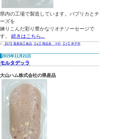
県内の工場で製造しています。パプリカとチ
ーズを
練りこんだ彩り豊かなリオナソーセージで
す。
続きはこちら...
in
【07】畜産加工食品
,
【ｇ】商品名 マ行
,
【イ】米子市
2015年11月21日
モルタデッラ
大山ハム株式会社の県産品