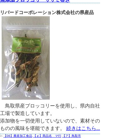
リバードコーポレーション株式会社の県産品
鳥取県産ブロッコリーを使用し、県内自社
工場で製造しています。
添加物を一切使用していないので、素材その
ものの風味を堪能できます。
続きはこちら...
in
【06】農産加工食品
,
【ｇ】商品名 マ行
,
【ア】鳥取市