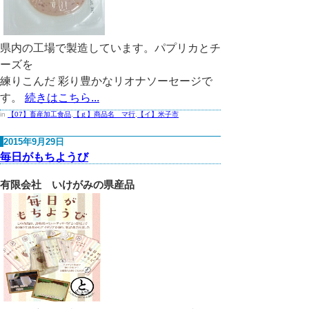
県内の工場で製造しています。パプリカとチ
ーズを
練りこんだ 彩り豊かなリオナソーセージで
す。
続きはこちら...
in
【07】畜産加工食品
,
【ｇ】商品名 マ行
,
【イ】米子市
2015年9月29日
毎日がもちようび
有限会社 いけがみの県産品