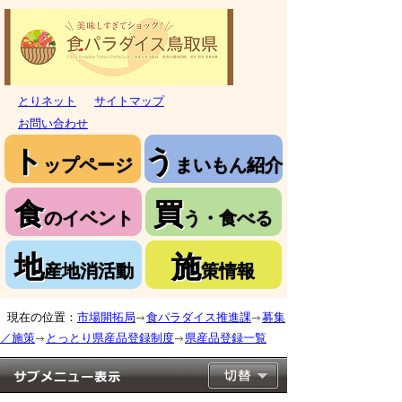
とりネット
サイトマップ
お問い合わせ
ト
う
ップページ
まいもん紹介
食
買
のイベント
う・食べる
地
施
産地消活動
策情報
現在の位置：
市場開拓局
食パラダイス推進課
募集
／施策
とっとり県産品登録制度
県産品登録一覧