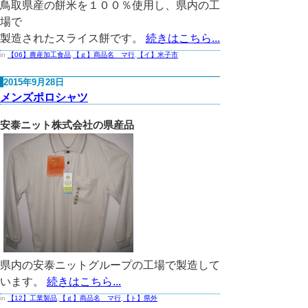
鳥取県産の餅米を１００％使用し、県内の工
場で
製造されたスライス餅です。
続きはこちら...
in
【06】農産加工食品
,
【ｇ】商品名 マ行
,
【イ】米子市
2015年9月28日
メンズポロシャツ
安泰ニット株式会社の県産品
県内の安泰ニットグループの工場で製造して
います。
続きはこちら...
in
【12】工業製品
,
【ｇ】商品名 マ行
,
【ト】県外