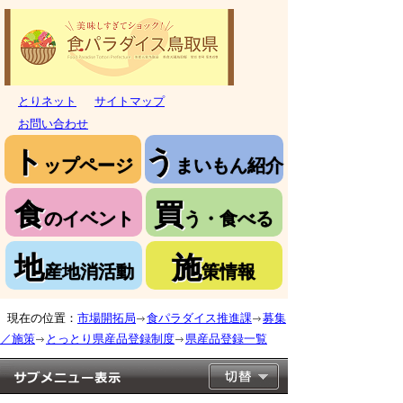
とりネット
サイトマップ
お問い合わせ
ト
う
ップページ
まいもん紹介
食
買
のイベント
う・食べる
地
施
産地消活動
策情報
現在の位置：
市場開拓局
食パラダイス推進課
募集
／施策
とっとり県産品登録制度
県産品登録一覧