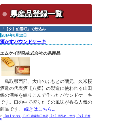
県産品登録一覧
「
【タ】伯耆町
」で絞込み
2014年8月12日
酒かすパウンドケーキ
エムケイ開発株式会社の県産品
鳥取県西部、大山のふもとの蔵元、久米桜
酒造の代表酒【八郷】の製造に使われる山田
錦の酒粕を練りこんで作ったパウンドケーキ
です。口の中で搾りたての風味が香る人気の
商品です。
続きはこちら...
in
【01】すべて
,
【06】農産加工食品
,
【ｃ】商品名 サ行
,
【タ】伯耆
町