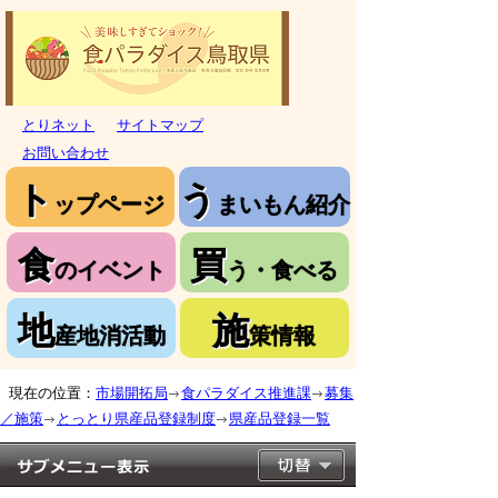
とりネット
サイトマップ
お問い合わせ
ト
う
ップページ
まいもん紹介
食
買
のイベント
う・食べる
地
施
産地消活動
策情報
現在の位置：
市場開拓局
食パラダイス推進課
募集
／施策
とっとり県産品登録制度
県産品登録一覧