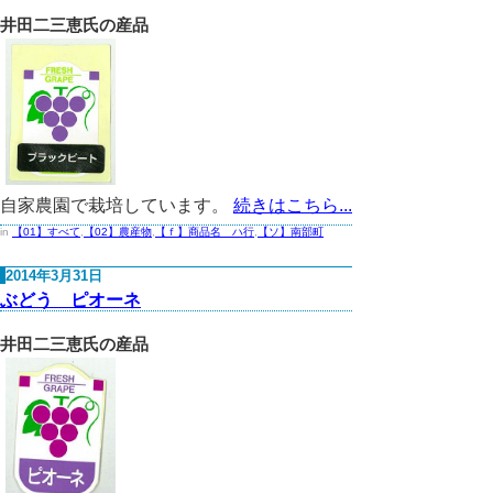
井田二三恵氏の産品
自家農園で栽培しています。
続きはこちら...
in
【01】すべて
,
【02】農産物
,
【ｆ】商品名 ハ行
,
【ソ】南部町
2014年3月31日
ぶどう ピオーネ
井田二三恵氏の産品