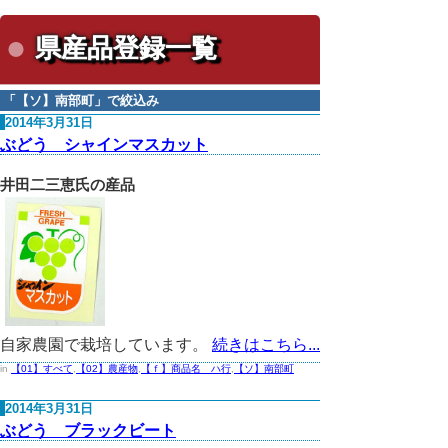
県産品登録一覧
「
【ソ】南部町
」で絞込み
2014年3月31日
ぶどう シャインマスカット
井田二三恵氏の産品
自家農園で栽培しています。
続きはこちら...
in
【01】すべて
,
【02】農産物
,
【ｆ】商品名 ハ行
,
【ソ】南部町
2014年3月31日
ぶどう ブラックビート