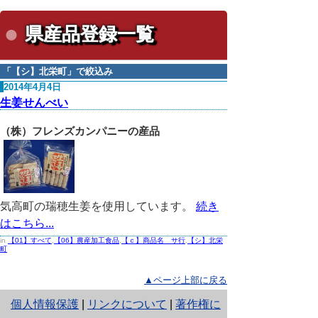
県産品登録一覧
「
【シ】北栄町
」で絞込み
2014年4月4日
生姜せんべい
（株）フレンズカンパニーの産品
気高町の瑞穂生姜を使用しています。
続き
はこちら...
in
【01】すべて
,
【06】農産加工食品
,
【ｃ】商品名 サ行
,
【シ】北栄
町
▲ページ上部に戻る
と
個人情報保護
|
リンクについて
|
著作権に