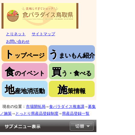
とりネット
サイトマップ
お問い合わせ
ト
う
ップページ
まいもん紹介
食
買
のイベント
う・食べる
地
施
産地消活動
策情報
現在の位置：
市場開拓局
食パラダイス推進課
募集
／施策
とっとり県産品登録制度
県産品登録一覧