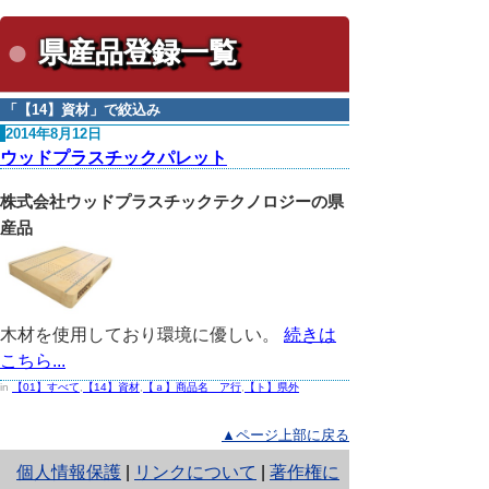
県産品登録一覧
「
【14】資材
」で絞込み
2014年8月12日
ウッドプラスチックパレット
株式会社ウッドプラスチックテクノロジーの県
産品
木材を使用しており環境に優しい。
続きは
こちら...
in
【01】すべて
,
【14】資材
,
【ａ】商品名 ア行
,
【ト】県外
▲ページ上部に戻る
と
個人情報保護
|
リンクについて
|
著作権に