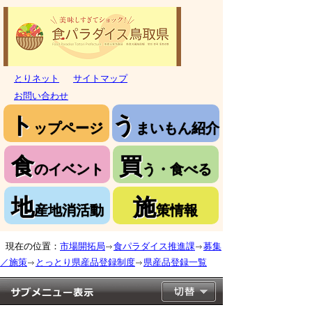
とりネット
サイトマップ
お問い合わせ
ト
う
ップページ
まいもん紹介
食
買
のイベント
う・食べる
地
施
産地消活動
策情報
現在の位置：
市場開拓局
食パラダイス推進課
募集
／施策
とっとり県産品登録制度
県産品登録一覧