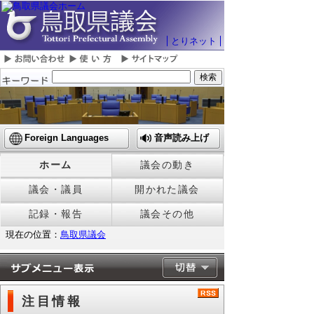
とりネット
Foreign Languages
音声読み上げ
ホーム
議会の動き
議会・議員
開かれた議会
記録・報告
議会その他
現在の位置：
鳥取県議会
注目情報