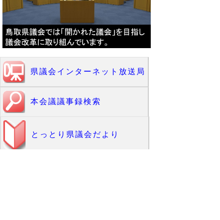
県議会インターネット放送局
本会議議事録検索
とっとり県議会だより
議会カレンダー
2026年7月
日
曜日
内容
日
曜日
内容
1
（水）
16
（木）
2
（木）
17
（金）