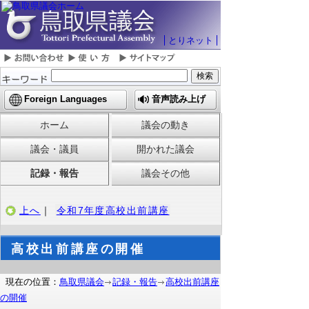
とりネット
Foreign Languages
音声読み上げ
ホーム
議会の動き
議会・議員
開かれた議会
記録・報告
議会その他
上へ
｜
令和7年度高校出前講座
高校出前講座の開催
現在の位置：
鳥取県議会
記録・報告
高校出前講座
の開催