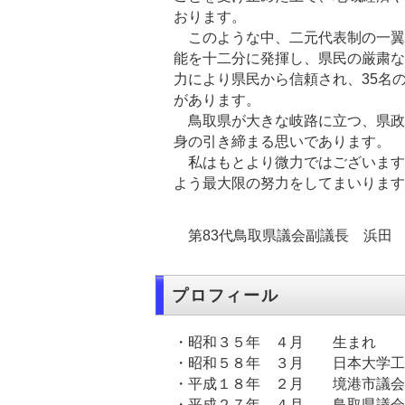
おります。
このような中、二元代表制の一翼
能を十二分に発揮し、県民の厳粛な
力により県民から信頼され、35名
があります。
鳥取県が大きな岐路に立つ、県政
身の引き締まる思いであります。
私はもとより微力ではございます
よう最大限の努力をしてまいります
第83代鳥取県議会副議長 浜田
プロフィール
・昭和３５年 ４月 生まれ
・昭和５８年 ３月 日本大学工
・平成１８年 ２月 境港市議会
・平成２７年 ４月 鳥取県議会