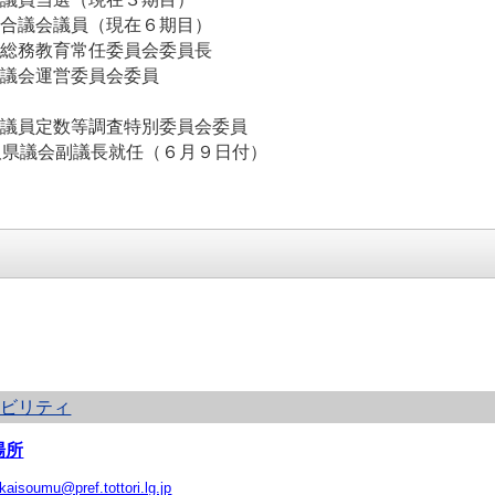
合議会議員（現在６期目）
総務教育常任委員会委員長
議会運営委員会委員
議員定数等調査特別委員会委員
取県議会副議長就任（６月９日付）
シビリティ
場所
ikaisoumu@pref.tottori.lg.jp