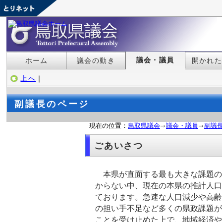
議会・議員
ホーム
議会の動き
開かれ
上へ
｜
副議長のページ
現在の位置：
鳥取県議会
議会・議員
副議
ごあいさつ
本県が直面する最も大きな課題の
からない中、現在の本県の推計人口
ております。急速な人口減少や高齢
の担い手不足など多くの県政課題が
ことを受け止めた上で、地域経済や