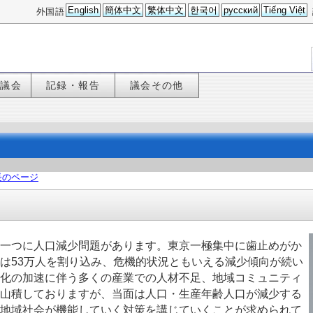
English
簡体中文
繁体中文
한국어
русский
Tiếng Việt
外国語
た議会
記録・報告
議会その他
長のページ
一つに人口減少問題があります。東京一極集中に歯止めがか
は53万人を割り込み、危機的状況ともいえる減少傾向が続い
化の加速に伴う多くの産業での人材不足、地域コミュニティ
山積しておりますが、当面は人口・生産年齢人口が減少する
地域社会が機能していく対策を講じていくことが求められて