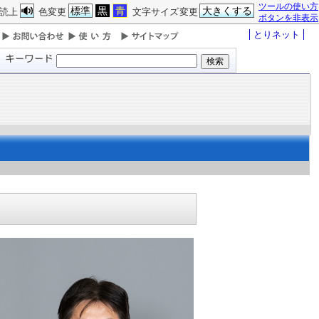
ツールの使い方
標準
黒
青
大きくする
読上
色変更
文字サイズ変更
ボタンを非表示
とりネット