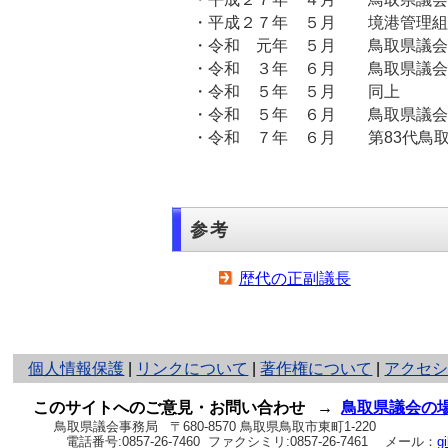
・平成２７年 ５月 境港管理組
・令和 元年 ５月 鳥取県議会
・令和 ３年 ６月 鳥取県議会
・令和 ５年 ５月 同上
・令和 ５年 ６月 鳥取県議会
・令和 ７年 ６月 第83代鳥
参考
歴代の正副議長
と
個人情報保護
|
リンクについて
|
著作権について
|
アクセ
り
ネ
このサイトへのご意見・お問い合わせ
→
鳥取県議会の
ッ
鳥取県議会事務局
〒680-8570 鳥取県鳥取市東町1-220
電話番号:
0857-26-7460
ファクシミリ:0857-26-7461
メール：
g
ト