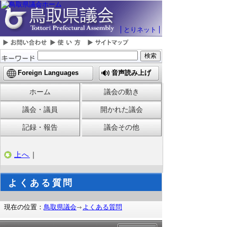
とりネット
Foreign Languages
音声読み上げ
ホーム
議会の動き
議会・議員
開かれた議会
記録・報告
議会その他
上へ
｜
よくある質問
現在の位置：
鳥取県議会
よくある質問