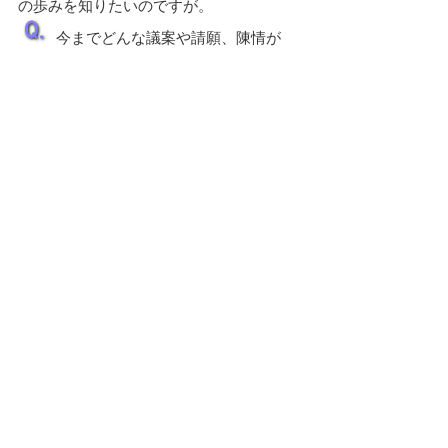
の歩みを知りたいのですが。
今までどんな議案や請願、陳情が
あったのか知りたいのですが。
県議会事務局の連絡先はどこにな
りますか？
鳥取県議会ホームページの構成を
一覧で見たいのですが。
議会ホームページにあるRSSとは
何ですか？
鳥取県議会のホームページのアド
レスはどれですか？
▲ページ上部に戻る
と
個人情報保護
|
リンクについて
|
著作権に
り
ついて
|
アクセシビリティ
ネ
このサイトへのご意見・お問い合わせ
ッ
→
鳥取県議会の場所