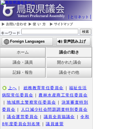
とりネット
Foreign Languages
音声読み上げ
ホーム
議会の動き
議会・議員
開かれた議会
記録・報告
議会その他
上へ
｜
総務教育常任委員会
｜
福祉生活
病院常任委員会
｜
農林水産商工常任委員会
｜
地域県土警察常任委員会
｜
決算審査特別
委員会
｜
人口減少社会問題調査特別委員会
｜
議会運営委員会
｜
議員全員協議会
｜
令和
8年度委員会別名簿
｜
議員連盟