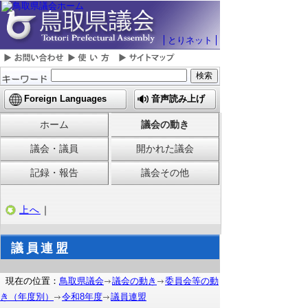
とりネット
Foreign Languages
音声読み上げ
ホーム
議会の動き
議会・議員
開かれた議会
記録・報告
議会その他
上へ
｜
議員連盟
現在の位置：
鳥取県議会
議会の動き
委員会等の動
き（年度別）
令和8年度
議員連盟