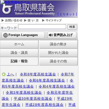
とりネット
Foreign Languages
音声読み上げ
ホーム
議会の動き
議会・議員
開かれた議会
記録・報告
議会その他
上へ
｜
令和8年度高校生議会
｜
令和7年
度高校生議会
｜
令和6年度高校生議会
｜
令
和5年度高校生議会
｜
令和4年度高校生議会
｜
令和3年度高校生議会
｜
令和元年度学生
議会
｜
平成30年度高校生議会
｜
平成29年
度学生議会
｜
平成28年度高校生議会
｜
平成