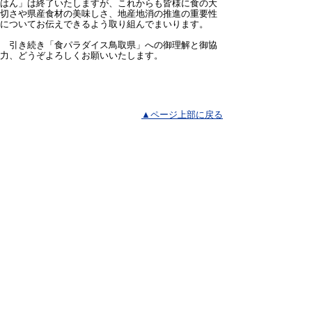
はん」は終了いたしますが、これからも皆様に食の大
切さや県産食材の美味しさ、地産地消の推進の重要性
についてお伝えできるよう取り組んでまいります。
引き続き「食パラダイス鳥取県」への御理解と御協
力、どうぞよろしくお願いいたします。
▲ページ上部に戻る
と
個人情報保護
|
リンクについて
|
著作権に
り
ついて
|
アクセシビリティ
ネ
鳥取県商工労働部兼 農林水産
ッ
部市場開拓局
住所 〒680-8570
ト
鳥取県鳥取市東町1丁目220
食パラダイス推進課 電話
0857-26-
へ
7834
ファクシミリ 0857-21-0609 メール
shoku-
paradise@pref.tottori.lg.jp
の
販路拡大・輸出促進課 電話
ファクシミリ
0857-21-0609 メール
hanro-
yusyutsu@pref.tottori.lg.jp