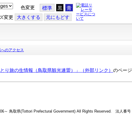
色変更
標準
黒
青
ズ変更
大
きくする
元
にもどす
県へのアクセス
とり旅の生情報（鳥取県観光連盟）」（外部リンク）
のページ
2006～ 鳥取県(Tottori Prefectural Government) All Rights Reserved. 法人番号