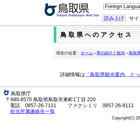
こ
の
ペ
ー
読み上げ
サイ
ジ
を
翻
鳥取県へのアクセス
訳
す
る
現在の位置：
ホーム
県の紹介と観光
鳥取
詳細情報は
「鳥取県観光案内 とっ
鳥取県庁
〒680-8570 鳥取県鳥取市東町1丁目 220
電話
0857-26-7111
ファクシミリ 0857-26-8111
担当所属連絡先一覧
Copyright(C) 