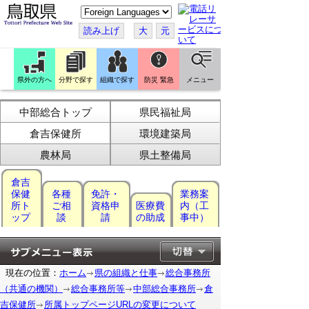
こ
の
ペ
読み上げ
大
元
ー
ジ
を
翻
訳
県外の方へ
分野で探す
組織で探す
防災 緊急
メニュー
す
る
中部総合トップ
県民福祉局
倉吉保健所
環境建築局
農林局
県土整備局
倉吉
保健
各種
免許・
業務案
所ト
ご相
資格申
医療費
内（工
ップ
談
請
の助成
事中）
現在の位置：
ホーム
県の組織と仕事
総合事務所
（共通の機関）
総合事務所等
中部総合事務所
倉
吉保健所
所属トップページURLの変更について