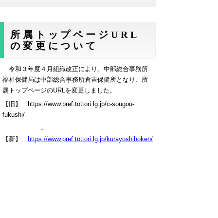
所属トップページURL
の変更について
令和３年度４月組織改正により、中部総合事務所
福祉保健局は中部総合事務所倉吉保健所となり、所
属トップページのURLを変更しました。
【旧】 https://www.pref.tottori.lg.jp/c-sougou-
fukushi/
↓
【新】
https://www.pref.tottori.lg.jp/kurayoshihoken/
▲ページ上部に戻る
と
個人情報保護
|
リンクについて
|
著作権に
り
ついて
|
アクセシビリティ