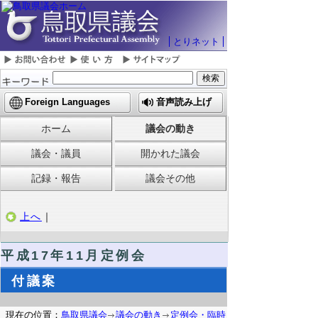
とりネット
Foreign Languages
音声読み上げ
ホーム
議会の動き
議会・議員
開かれた議会
記録・報告
議会その他
上へ
｜
平成17年11月定例会
付議案
現在の位置：
鳥取県議会
議会の動き
定例会・臨時