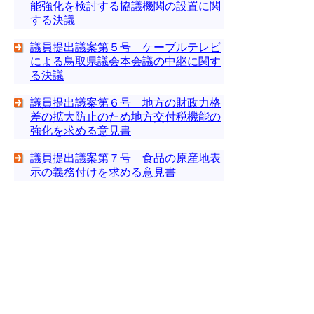
能強化を検討する協議機関の設置に関
する決議
議員提出議案第５号 ケーブルテレビ
による鳥取県議会本会議の中継に関す
る決議
議員提出議案第６号 地方の財政力格
差の拡大防止のため地方交付税機能の
強化を求める意見書
議員提出議案第７号 食品の原産地表
示の義務付けを求める意見書
議員提出議案第８号 ＷＴＯ農業交渉
による農産物貿易ルールの確立に関す
る意見書
議員提出議案第９号 寝台特急「出
雲」の運行の継続を求める決議
▲ページ上部に戻る