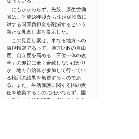
なっている。
にもかかわらず、先般、厚生労働
省は、平成18年度から生活保護費に
対する国庫負担金を削減するという
新たな見直し案を提示した。
この見直し案は、単なる地方への
負担転嫁であって、地方財政の自由
度、自立度を高める「三位一体の改
革」の趣旨に全く合致しないばかり
か、地方自治体が参加して行ってい
る検討の結果を無視するものであ
る。また、生活保護に関する国の責
任を放棄するものにほかならず、国
と地方との信頼関係を損なうことと
なり、断じて容認できるものではな
い。
よって、国におかれては、生活保
護に関する国の責任を十分に認識さ
れ、生活保護費国庫負担制度につい