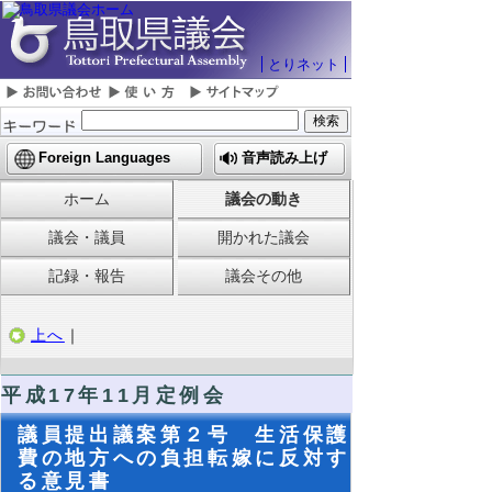
とりネット
Foreign Languages
音声読み上げ
ホーム
議会の動き
議会・議員
開かれた議会
記録・報告
議会その他
上へ
｜
平成17年11月定例会
議員提出議案第２号 生活保護
費の地方への負担転嫁に反対す
る意見書