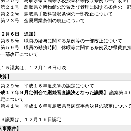
案第２０号 鳥取県県立高等学校授業料等徴収条例の一部改正
案第２１号 鳥取県立博物館の設置及び管理に関する条例の一
案第２２号 鳥取県手数料徴収条例の一部改正について
案第２３号 金属屑業条例の廃止について
１２月６日 追加】
案第５８号 職員の給与に関する条例等の一部改正について
案第５９号 職員の勤務時間、休暇等に関する条例及び県費負
の一部改正について
上１５議案は、１２月１６日可決
決算】
案第２９号 平成１６年度決算の認定について
平成１７年９月定例会で継続審査議決となった議案】
議案第４
認定について
案第４１号 平成１６年度鳥取県営病院事業決算の認定につい
上３議案は、１２月１６日認定
人事案件】