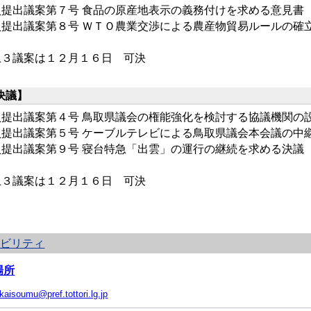
員提出議案第７号 食品の原産地表示の義務付けを求める意見書
員提出議案第８号 ＷＴＯ農業交渉による農産物貿易ルールの確
上３議案は１２月１６日 可決
決議】
員提出議案第４号 鳥取県議会の権能強化を検討する協議機関の
員提出議案第５号 ケーブルテレビによる鳥取県議会本会議の中
員提出議案第９号 寝台特急「出雲」の運行の継続を求める決議
上３議案は１２月１６日 可決
シビリティ
場所
ikaisoumu@pref.tottori.lg.jp