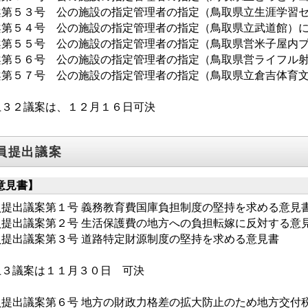
案第５３号 公の施設の指定管理者の指定（鳥取県立生涯学習
案第５４号 公の施設の指定管理者の指定（鳥取県立武道館）
案第５５号 公の施設の指定管理者の指定（鳥取県営米子屋内
案第５６号 公の施設の指定管理者の指定（鳥取県営ライフル
案第５７号 公の施設の指定管理者の指定（鳥取県立倉吉体育
上３２議案は、１２月１６日可決
員提出議案
意見書】
員提出議案第１号 義務教育費国庫負担制度の堅持を求める意見
員提出議案第２号 生活保護費の地方への負担転嫁に反対する意
員提出議案第３号 道路特定財源制度の堅持を求める意見書
上３議案は１１月３０日 可決
員提出議案第６号 地方の財政力格差の拡大防止のため地方交付