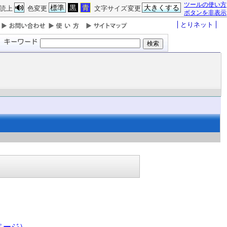
ツールの使い方
標準
黒
青
大きくする
読上
色変更
文字サイズ変更
ボタンを非表示
とりネット
ページ）