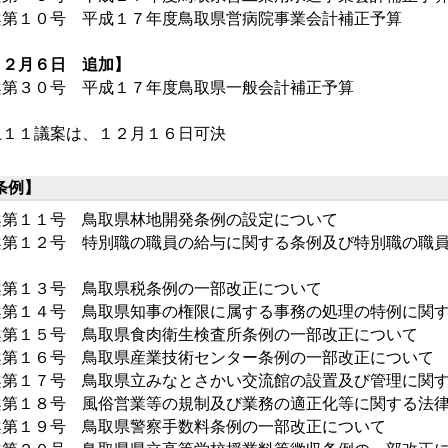
案第１０号 平成１７年度鳥取県営病院事業会計補正予算
１２月６日 追加】
案第３０号 平成１７年度鳥取県一般会計補正予算
上１１議案は、１２月１６日可決
条例】
案第１１号 鳥取県林地開発条例の設定について
案第１２号 特別職の職員の給与に関する条例及び特別職の職
て
案第１３号 鳥取県税条例の一部改正について
案第１４号 鳥取県知事の権限に属する事務の処理の特例に関
案第１５号 鳥取県食肉衛生検査所条例の一部改正について
案第１６号 鳥取県産業技術センター条例の一部改正について
案第１７号 鳥取県立みなとさかい交流館の設置及び管理に関
案第１８号 風俗営業等の規制及び業務の適正化等に関する法
案第１９号 鳥取県警察手数料条例の一部改正について