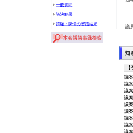
一般質問
議決結果
請願・陳情の審議結果
議
知
【
議
議
議
議
議
議
議
議
議