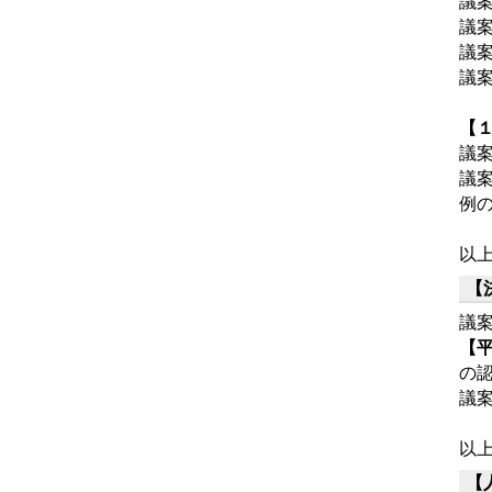
議
議
議
議
【
議
議
例
以
【
議
【
の
議
以
【