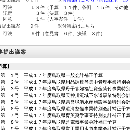
可決 ５８件（予算 １１件、条例 １５件、その他
認定 ３件（決算 ３件）
同意 １件（人事案件 １件）
員提出議案 ９件 ※付議案はこちら
可決 ９件（意見書 ６件、決議 ３件）
事提出議案
予算】
案第 １号 平成１７年度鳥取県一般会計補正予算
案第 ２号 平成１７年度鳥取県用品調達等集中管理事業特別
案第 ３号 平成１７年度鳥取県母子寡婦福祉資金貸付事業特
案第 ４号 平成１７年度鳥取県天神川流域下水道事業特別会
案第 ５号 平成１７年度鳥取県県営境港水産施設事業特別会
案第 ６号 平成１７年度鳥取県港湾整備事業特別会計補正予
案第 ７号 平成１７年度鳥取県育英奨学事業特別会計補正予
案第 ８号 平成１７年度鳥取県営電気事業会計補正予算
案第 ９号 平成１７年度鳥取県営工業用水道事業会計補正予