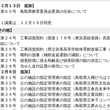
１２月１３日 追加】
案第６０号 鳥取県教育委員会委員の任命について
上１議案は、１２月１６日同意
その他】
案第２４号 工事請負契約（国道１７８号（東浜居組道路）高架
締結について
案第２５号 工事請負契約（県立岩美高等学校体育館改築工事
案第２６号 権利の放棄（補助金返還額の減額）について
案第２７号 損害賠償に係る和解及び損害賠償の額の決定につ
案第２８号 当せん金付証票の発売について
１２月６日 追加】
案第３１号 公の施設の指定管理者の指定（鳥取県人権ひろば
案第３２号 公の施設の指定管理者の指定（鳥取県立県民文化
案第３３号 公の施設の指定管理者の指定（鳥取県立倉吉未来
案第３４号 公の施設の指定管理者の指定（鳥取県立童謡館）
案第３５号 公の施設の指定管理者の指定（鳥取県立米子コン
案第３６号 公の施設の指定管理者の指定（鳥取県立夢みなと