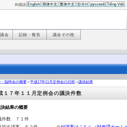
English
簡体中文
繁体中文
한국어
русский
Tiếng Việt
外国語
た議会
記録・報告
議会その他
会・臨時会の概要
平成17年11月定例会の日程
議決結果
成１７年１１月定例会の議決件数
議決結果の概要
議件数 ７１件
事提出議案 ６２件 ※
付議案はこちら（財政課ホーム