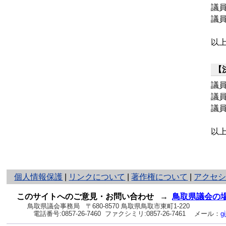
議
議
以
【
議
議
議
以
と
個人情報保護
|
リンクについて
|
著作権について
|
アクセ
り
ネ
このサイトへのご意見・お問い合わせ
→
鳥取県議会の
ッ
鳥取県議会事務局
〒680-8570 鳥取県鳥取市東町1-220
電話番号:
0857-26-7460
ファクシミリ:0857-26-7461
メール：
g
ト
へ