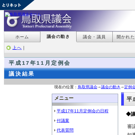
議会の動き
ホーム
議会・議員
開かれ
上へ
｜
平成17年11月定例会
議決結果
現在の位置：
鳥取県議会
議会の動き
定例
メニュー
平
平成17年11月定例会の日程
◆
付議案
審
代表質問
知