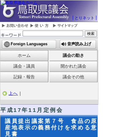
とりネット
Foreign Languages
音声読み上げ
ホーム
議会の動き
議会・議員
開かれた議会
記録・報告
議会その他
上へ
｜
平成17年11月定例会
議員提出議案第７号 食品の原
産地表示の義務付けを求める意
見書