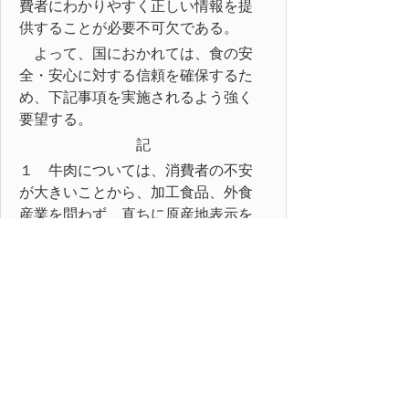
費者にわかりやすく正しい情報を提
供することが必要不可欠である。
よって、国におかれては、食の安
全・安心に対する信頼を確保するた
め、下記事項を実施されるよう強く
要望する。
記
１ 牛肉については、消費者の不安
が大きいことから、加工食品、外食
産業を問わず、直ちに原産地表示を
義務付けること。
２ 牛肉以外の食品についても、で
きる限り早く原産地表示を義務付け
ること。
３ 適正な原産地表示が行われるよ
うに、指導・監視を強化徹底するこ
と。
以上、地方自治法第99条の規定に