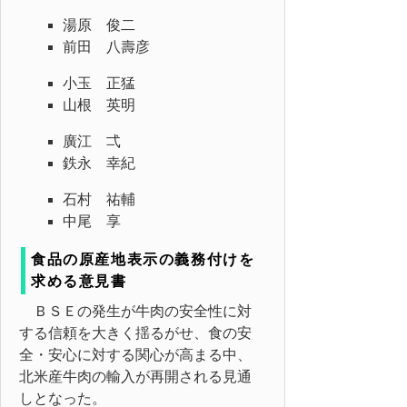
湯原 俊二
前田 八壽彦
小玉 正猛
山根 英明
廣江 弌
鉄永 幸紀
石村 祐輔
中尾 享
食品の原産地表示の義務付けを
求める意見書
ＢＳＥの発生が牛肉の安全性に対
する信頼を大きく揺るがせ、食の安
全・安心に対する関心が高まる中、
北米産牛肉の輸入が再開される見通
しとなった。