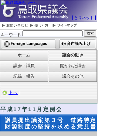
とりネット
Foreign Languages
音声読み上げ
ホーム
議会の動き
議会・議員
開かれた議会
記録・報告
議会その他
上へ
｜
平成17年11月定例会
議員提出議案第３号 道路特定
財源制度の堅持を求める意見書