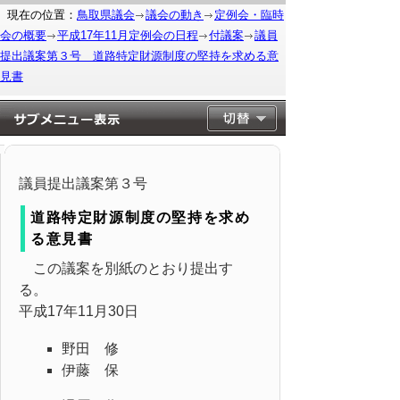
現在の位置：
鳥取県議会
議会の動き
定例会・臨時
会の概要
平成17年11月定例会の日程
付議案
議員
提出議案第３号 道路特定財源制度の堅持を求める意
見書
議員提出議案第３号
道路特定財源制度の堅持を求め
る意見書
この議案を別紙のとおり提出す
る。
平成17年11月30日
野田 修
伊藤 保