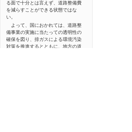
る面で十分とは言えず、道路整備費
を減らすことができる状態ではな
い。
よって、国におかれては、道路整
備事業の実施に当たっての透明性の
確保を図り、排ガスによる環境汚染
対策を推進するとともに、地方の道
路整備財源を確保するため、受益者
負担、原因者負担の考え方に基づ
き、自動車利用者が道路整備費を負
担するという道路特定財源制度を堅
持されるよう強く要望する。
以上、地方自治法第99条の規定に
より意見書を提出する。
平成17年11月30日
鳥取県議会
内閣総理大臣