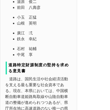
湯原 俊二
前田 八壽彦
小玉 正猛
山根 英明
廣江 弌
鉄永 幸紀
石村 祐輔
中尾 享
道路特定財源制度の堅持を求め
る意見書
道路は、国民生活や社会経済活動
を支える最も重要な社会資本であ
る。現在、本県においては、中国横
断自動車道姫路鳥取線や山陰自動車
道の整備が進められつつあるが、県
庁所在地に高速道路のない唯一の県