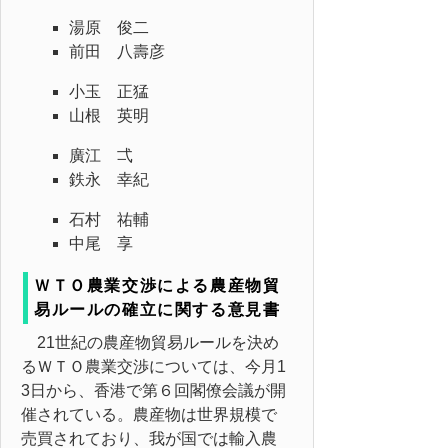
湯原 俊二
前田 八壽彦
小玉 正猛
山根 英明
廣江 弌
鉄永 幸紀
石村 祐輔
中尾 享
ＷＴＯ農業交渉による農産物貿
易ルールの確立に関する意見書
21世紀の農産物貿易ルールを決め
るＷＴＯ農業交渉については、今月1
3日から、香港で第６回閣僚会議が開
催されている。農産物は世界規模で
売買されており、我が国では輸入農