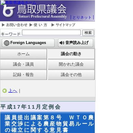
とりネット
Foreign Languages
音声読み上げ
ホーム
議会の動き
議会・議員
開かれた議会
記録・報告
議会その他
上へ
｜
平成17年11月定例会
議員提出議案第８号 ＷＴＯ農
業交渉による農産物貿易ルール
の確立に関する意見書