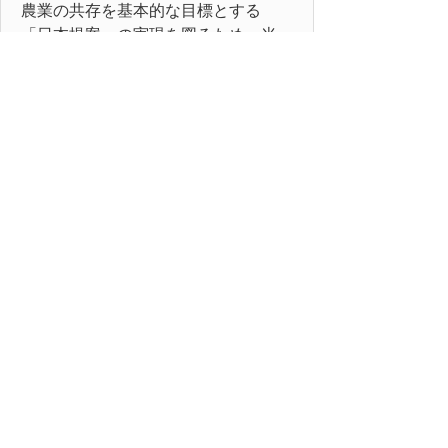
農業の共存を基本的な目標とする
「日本提案」の実現を図るため、米
などの重要品目の関税割当の拡大に
対しては、低関税率による輸入枠の
拡大を最小限に抑えるとともに、関
税の削減率をなるべく縮小されるよ
う、毅然とした態度で交渉に臨まれ
ることを強く要望する。
以上、地方自治法第99条の規定に
より意見書を提出する。
平成17年12月16日
鳥取県議会
内閣総理大臣
外務大臣 様
農林水産大臣