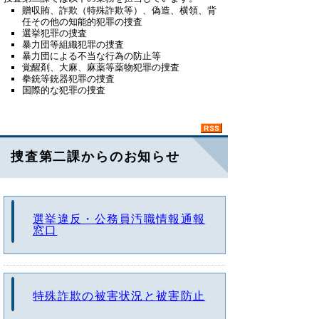
贈収賄、詐欺（特殊詐欺等）、偽造、横領、背
任その他の知能的犯罪の捜査
選挙犯罪の捜査
暴力団等組織犯罪の捜査
暴力団による不当な行為の防止等
覚醒剤、大麻、麻薬等薬物犯罪の捜査
拳銃等銃器犯罪の捜査
国際的な犯罪の捜査
捜査第二課からのお知らせ
選挙違反・公務員汚職情報通報
窓口
特殊詐欺の被害状況と被害防止