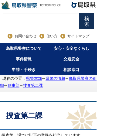
検
索
お問い合わせ
使い方
サイトマップ
鳥取県警察について
安心・安全なくらし
事件情報
交通安全
申請・手続き
相談窓口
現在の位置：
県警本部
県警の情報
鳥取県警察の組
織
刑事部
捜査第二課
捜査第二課
捜査第二課では以下の業務を担当しています。