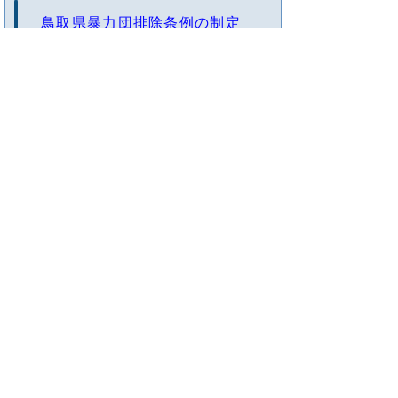
鳥取県暴力団排除条例の制定
暴力団・行政対象暴力に関する
相談
勇気を出して！ 薬物と闘う決
意をしよう
危険ドラッグについて
次のページへ