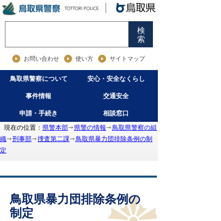
検
索
お問い合わせ
使い方
サイトマップ
鳥取県警察について
安心・安全なくらし
事件情報
交通安全
申請・手続き
相談窓口
現在の位置：
県警本部
県警の情報
鳥取県警察の組
織
刑事部
捜査第二課
鳥取県暴力団排除条例の制
定
鳥取県暴力団排除条例の
制定