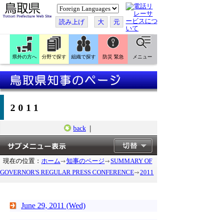
こ
の
ペ
読み上げ
大
元
ー
ジ
を
翻
訳
県外の方へ
分野で探す
組織で探す
防災 緊急
メニュー
す
る
2011
back
｜
現在の位置：
ホーム
知事のページ
SUMMARY OF
GOVERNOR'S REGULAR PRESS CONFERENCE
2011
June 29, 2011 (Wed)