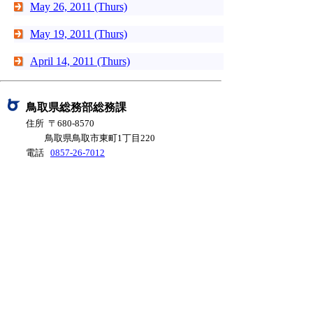
May 26, 2011 (Thurs)
May 19, 2011 (Thurs)
April 14, 2011 (Thurs)
鳥取県総務部総務課
住所 〒680-8570
鳥取県鳥取市東町1丁目220
電話
0857-26-7012
ファクシミリ 0857-26-8122
E-mail
soumu@pref.tottori.lg.jp
Copyright (c) Public Relations Division of Tottori
Prefectural Government
Inquiries:
Public Relations Division Tottori
Prefectural Government
1-220, Higashimachi, Tottori City, Tottori Prefecture
680-8570
Tel: 0857-26-7021 Fax: 0857-26-8122
E-
mail
kouhou@pref.tottori.lg.jp